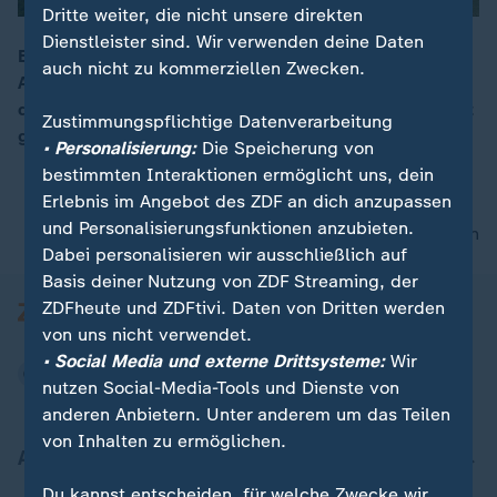
Dritte weiter, die nicht unsere direkten
Dienstleister sind. Wir verwenden deine Daten
Eigentlich hat Clara nur für ein paar Wochen nach dem
auch nicht zu kommerziellen Zwecken.
Abitur in Nepal Urlaub machen wollen. Mittlerweile ist
00:16
das Land für die gebürtige Berlinerin zur neuen Heimat
Zustimmungspflichtige Datenverarbeitung
geworden.
• Personalisierung:
Die Speicherung von
bestimmten Interaktionen ermöglicht uns, dein
Erlebnis im Angebot des ZDF an dich anzupassen
und Personalisierungsfunktionen anzubieten.
nach oben
Dabei personalisieren wir ausschließlich auf
Basis deiner Nutzung von ZDF Streaming, der
ZDFheute und ZDFtivi. Daten von Dritten werden
von uns nicht verwendet.
• Social Media und externe Drittsysteme:
Wir
nutzen Social-Media-Tools und Dienste von
anderen Anbietern. Unter anderem um das Teilen
von Inhalten zu ermöglichen.
Aktuell bei ZDFheute
Du kannst entscheiden, für welche Zwecke wir