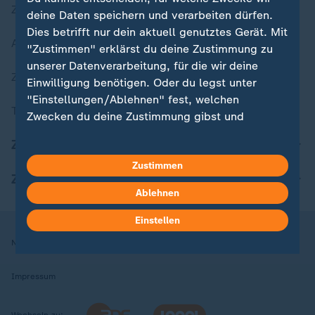
Zuletzt veröffentlicht
deine Daten speichern und verarbeiten dürfen.
Dies betrifft nur dein aktuell genutztes Gerät. Mit
Aktuelle Sendungs-Videos
"Zustimmen" erklärst du deine Zustimmung zu
unserer Datenverarbeitung, für die wir deine
ZDFheute Stories
Einwilligung benötigen. Oder du legst unter
"Einstellungen/Ablehnen" fest, welchen
Themen im Überblick
Zwecken du deine Zustimmung gibst und
welchen nicht. Deine Datenschutzeinstellungen
ZDFheute Update
kannst du jederzeit mit Wirkung für die Zukunft
Zustimmen
in deinen Einstellungen widerrufen oder ändern.
ZDFheute Apps
Ablehnen
Hier findest du das Impressum.
Weitere Informationen findest du in unserer
Einstellen
Datenschutzerklärung.
Nutzungsbedingungen
Datenschutz
Datenschutzeinstellungen
Impressum