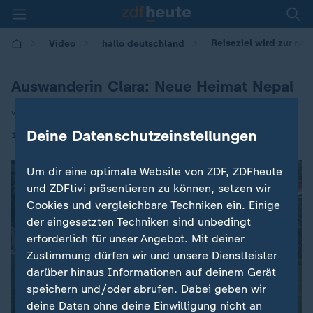
Reiseziel wird zur ne
Video
hallo deutschland
Auswanderin Clara: Neue Heimat Nepal
von Jonas Geisler
Deine Datenschutzeinstellungen
|
11.11.2025 | 17:10
Um dir eine optimale Website von ZDF, ZDFheute
und ZDFtivi präsentieren zu können, setzen wir
Cookies und vergleichbare Techniken ein. Einige
der eingesetzten Techniken sind unbedingt
erforderlich für unser Angebot. Mit deiner
Zustimmung dürfen wir und unsere Dienstleister
darüber hinaus Informationen auf deinem Gerät
speichern und/oder abrufen. Dabei geben wir
deine Daten ohne deine Einwilligung nicht an