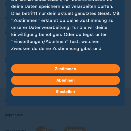
Zuletzt veröffentlicht
deine Daten speichern und verarbeiten dürfen.
Dies betrifft nur dein aktuell genutztes Gerät. Mit
Aktuelle Sendungs-Videos
"Zustimmen" erklärst du deine Zustimmung zu
unserer Datenverarbeitung, für die wir deine
ZDFheute Stories
Einwilligung benötigen. Oder du legst unter
"Einstellungen/Ablehnen" fest, welchen
Themen im Überblick
Zwecken du deine Zustimmung gibst und
welchen nicht. Deine Datenschutzeinstellungen
ZDFheute Update
kannst du jederzeit mit Wirkung für die Zukunft
Zustimmen
in deinen Einstellungen widerrufen oder ändern.
ZDFheute Apps
Ablehnen
Hier findest du das Impressum.
Weitere Informationen findest du in unserer
Einstellen
Datenschutzerklärung.
Nutzungsbedingungen
Datenschutz
Datenschutzeinstellungen
Impressum