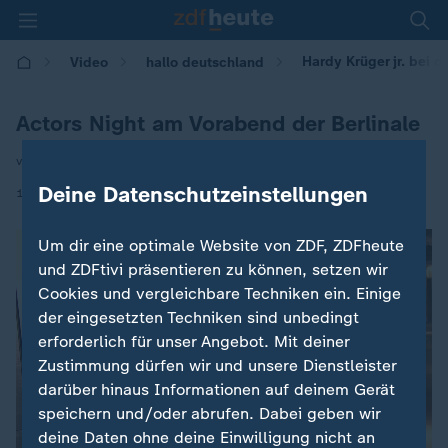
Hardy Krüger jr. bei d
Video
hallo deutschland
Actors Night am Vorabend der Berlinale
von Ulrich Langer
Deine Datenschutzeinstellungen
|
11.02.2026 | 17:10
Um dir eine optimale Website von ZDF, ZDFheute
und ZDFtivi präsentieren zu können, setzen wir
Cookies und vergleichbare Techniken ein. Einige
der eingesetzten Techniken sind unbedingt
erforderlich für unser Angebot. Mit deiner
Zustimmung dürfen wir und unsere Dienstleister
darüber hinaus Informationen auf deinem Gerät
speichern und/oder abrufen. Dabei geben wir
deine Daten ohne deine Einwilligung nicht an