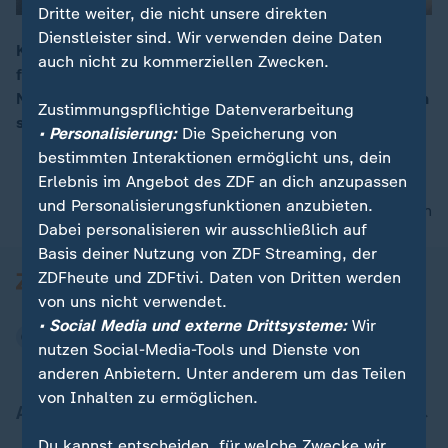
Dritte weiter, die nicht unsere direkten
Dienstleister sind. Wir verwenden deine Daten
Kaum aus dem Dschungel zurück, geht das Programm
auch nicht zu kommerziellen Zwecken.
für Hardy Krüger jr. auch schon weiter: Bei der Actors
00:16
Night am Vorabend des Berlinaleauftakts tummeln sich
Zustimmungspflichtige Datenverarbeitung
so einige Schauspieler.
• Personalisierung:
Die Speicherung von
bestimmten Interaktionen ermöglicht uns, dein
Erlebnis im Angebot des ZDF an dich anzupassen
und Personalisierungsfunktionen anzubieten.
nach oben
Dabei personalisieren wir ausschließlich auf
Basis deiner Nutzung von ZDF Streaming, der
ZDFheute und ZDFtivi. Daten von Dritten werden
von uns nicht verwendet.
• Social Media und externe Drittsysteme:
Wir
nutzen Social-Media-Tools und Dienste von
anderen Anbietern. Unter anderem um das Teilen
von Inhalten zu ermöglichen.
Aktuell bei ZDFheute
Du kannst entscheiden, für welche Zwecke wir