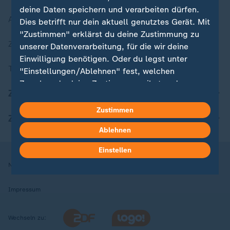
deine Daten speichern und verarbeiten dürfen.
Aktuelle Sendungs-Videos
Dies betrifft nur dein aktuell genutztes Gerät. Mit
"Zustimmen" erklärst du deine Zustimmung zu
ZDFheute Stories
unserer Datenverarbeitung, für die wir deine
Einwilligung benötigen. Oder du legst unter
Themen im Überblick
"Einstellungen/Ablehnen" fest, welchen
Zwecken du deine Zustimmung gibst und
ZDFheute Update
welchen nicht. Deine Datenschutzeinstellungen
kannst du jederzeit mit Wirkung für die Zukunft
Zustimmen
ZDFheute Apps
in deinen Einstellungen widerrufen oder ändern.
Ablehnen
Hier findest du das Impressum.
Einstellen
Weitere Informationen findest du in unserer
Nutzungsbedingungen
Datenschutz
Datenschutzeinstellungen
Datenschutzerklärung.
Impressum
Wechseln zu: