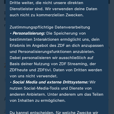
Dritte weiter, die nicht unsere direkten
Dienstleister sind. Wir verwenden deine Daten
00:04
Ihm folgen Hunderttausende auf Instagram.
auch nicht zu kommerziellen Zwecken.
Backpacker und Naturfotograf Johan Lolos begeistert
mit Sehnsuchtsbildern von seinen Reisen.
Zustimmungspflichtige Datenverarbeitung
• Personalisierung:
Die Speicherung von
bestimmten Interaktionen ermöglicht uns, dein
Erlebnis im Angebot des ZDF an dich anzupassen
nach oben
und Personalisierungsfunktionen anzubieten.
Dabei personalisieren wir ausschließlich auf
Basis deiner Nutzung von ZDF Streaming, der
ZDFheute und ZDFtivi. Daten von Dritten werden
von uns nicht verwendet.
• Social Media und externe Drittsysteme:
Wir
nutzen Social-Media-Tools und Dienste von
anderen Anbietern. Unter anderem um das Teilen
Aktuell bei ZDFheute
von Inhalten zu ermöglichen.
Zuletzt veröffentlicht
Du kannst entscheiden, für welche Zwecke wir