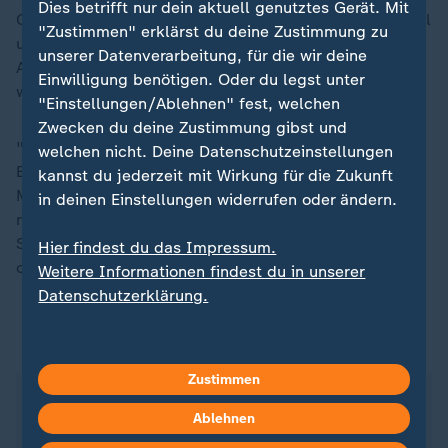
Dies betrifft nur dein aktuell genutztes Gerät. Mit
Ob rein sportlich oder nicht, Petrillo möchte den Trubel
"Zustimmen" erklärst du deine Zustimmung zu
um ihre Person bei den Paralympischen Spielen (28.
unserer Datenverarbeitung, für die wir deine
August bis 8. September) nutzen - und zum Vorbild
Einwilligung benötigen. Oder du legst unter
werden.
"Einstellungen/Ablehnen" fest, welchen
Zwecken du deine Zustimmung gibst und
"Die erste von vielen" möchte sie sein, "ein
welchen nicht. Deine Datenschutzeinstellungen
Bezugspunkt für andere, eine Quelle der Inspiration.
kannst du jederzeit mit Wirkung für die Zukunft
Meine Erfahrungen können für andere Menschen
in deinen Einstellungen widerrufen oder ändern.
nützlich sein, unabhängig davon, ob sie eine
Sehbehinderung haben oder nicht, ob sie trans sind
Hier findest du das Impressum.
oder nicht."
Weitere Informationen findest du in unserer
Datenschutzerklärung.
ZDFsportstudio auf WhatsApp
Zustimmen
Ablehnen