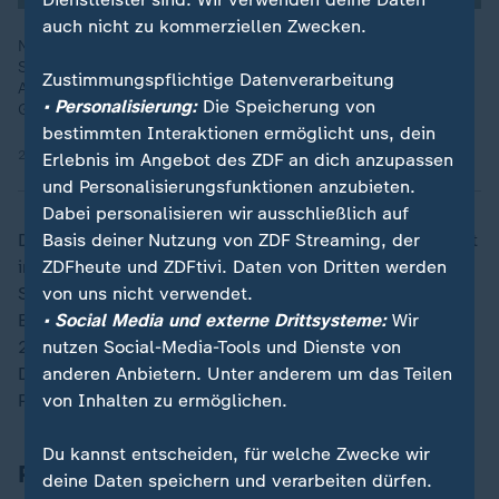
auch nicht zu kommerziellen Zwecken.
Nach den olympischen Spielen ist vor den paralympischen
Spielen: Wir schauen schon jetzt auf vier Athletinnen und
Zustimmungspflichtige Datenverarbeitung
Athleten, die sportlich überzeugen und mit ihren persönlichen
• Personalisierung:
Die Speicherung von
Geschichten berühren.
bestimmten Interaktionen ermöglicht uns, dein
21.08.2024 | 1:51 min
Erlebnis im Angebot des ZDF an dich anzupassen
und Personalisierungsfunktionen anzubieten.
Dabei personalisieren wir ausschließlich auf
Die internationale Konkurrenz läuft Petrillo längst nicht
Basis deiner Nutzung von ZDF Streaming, der
in Grund und Boden, auch wegen ihres für
ZDFheute und ZDFtivi. Daten von Dritten werden
Sportlerinnen fortgeschrittenen Alters. Als größter
von uns nicht verwendet.
Erfolg steht Bronze über 200 Meter bei der Para-WM
• Social Media und externe Drittsysteme:
Wir
2023 zu Buche - und das nur aufgrund einer
nutzen Social-Media-Tools und Dienste von
Disqualifikation von Müller-Rottgardt. Gold bei den
anderen Anbietern. Unter anderem um das Teilen
Paralympics wäre eine Überraschung.
von Inhalten zu ermöglichen.
Du kannst entscheiden, für welche Zwecke wir
Petrillo will Zeichen setzen
deine Daten speichern und verarbeiten dürfen.