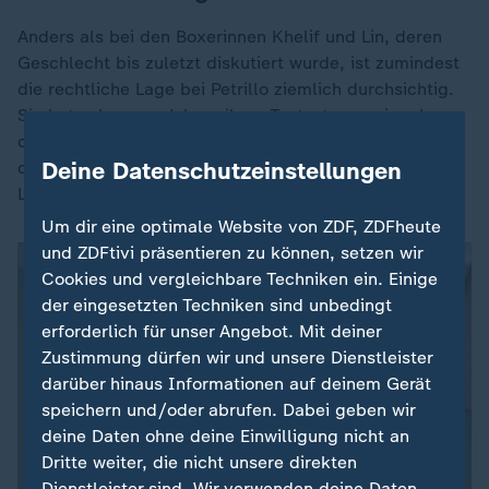
Anders als bei den Boxerinnen Khelif und Lin, deren
Geschlecht bis zuletzt diskutiert wurde, ist zumindest
die rechtliche Lage bei Petrillo ziemlich durchsichtig.
Sie hat schon vor Jahren ihren Testosteronspiegel
durch eine Hormontherapie so weit gesenkt, dass sie
Deine Datenschutzeinstellungen
die internationalen Zulassungsbestimmungen für Para-
Leichtathletik-Wettkämpfe von Frauen erfüllt.
Um dir eine optimale Website von ZDF, ZDFheute
und ZDFtivi präsentieren zu können, setzen wir
Cookies und vergleichbare Techniken ein. Einige
der eingesetzten Techniken sind unbedingt
erforderlich für unser Angebot. Mit deiner
Zustimmung dürfen wir und unsere Dienstleister
darüber hinaus Informationen auf deinem Gerät
speichern und/oder abrufen. Dabei geben wir
deine Daten ohne deine Einwilligung nicht an
Dritte weiter, die nicht unsere direkten
Dienstleister sind. Wir verwenden deine Daten