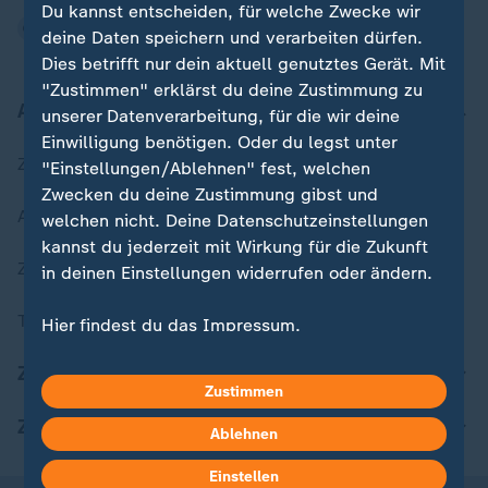
Du kannst entscheiden, für welche Zwecke wir
deine Daten speichern und verarbeiten dürfen.
Dies betrifft nur dein aktuell genutztes Gerät. Mit
"Zustimmen" erklärst du deine Zustimmung zu
Aktuell bei ZDFheute
unserer Datenverarbeitung, für die wir deine
Einwilligung benötigen. Oder du legst unter
Zuletzt veröffentlicht
"Einstellungen/Ablehnen" fest, welchen
Zwecken du deine Zustimmung gibst und
Aktuelle Sendungs-Videos
welchen nicht. Deine Datenschutzeinstellungen
kannst du jederzeit mit Wirkung für die Zukunft
ZDFheute Stories
in deinen Einstellungen widerrufen oder ändern.
Themen im Überblick
Hier findest du das Impressum.
Weitere Informationen findest du in unserer
ZDFheute Update
Datenschutzerklärung.
Zustimmen
ZDFheute Apps
Ablehnen
Einstellen