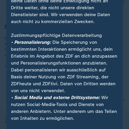
deine Daten ohne deine Einwilligung nicht an
Dritte weiter, die nicht unsere direkten
Dienstleister sind. Wir verwenden deine Daten
auch nicht zu kommerziellen Zwecken.
Niklas Süle, 49 Länderspiele
Zustimmungspflichtige Datenverarbeitung
Mit nur 30 Jahren hat der Ex‑Nationalspieler seine Karriere, die
• Personalisierung:
Die Speicherung von
er mit seiner "Monstergrätsche" prägte, beendet. Auch andere
bestimmten Interaktionen ermöglicht uns, dein
Spieler mit dem Vier‑Sterne‑Trikot hörten überraschend früh
auf.
Erlebnis im Angebot des ZDF an dich anzupassen
und Personalisierungsfunktionen anzubieten.
Quelle:
IMAGO / STEINSIEK.CH
Dabei personalisieren wir ausschließlich auf
Basis deiner Nutzung von ZDF Streaming, der
ZDFheute und ZDFtivi. Daten von Dritten werden
von uns nicht verwendet.
• Social Media und externe Drittsysteme:
Wir
nach oben
nutzen Social-Media-Tools und Dienste von
anderen Anbietern. Unter anderem um das Teilen
von Inhalten zu ermöglichen.