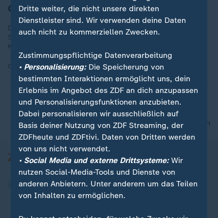
Olaf Scholz, SPD
Dritte weiter, die nicht unsere direkten
Dienstleister sind. Wir verwenden deine Daten
Die ZDF-Sommerinterviews enden in diesem Jahr mit Olaf
auch nicht zu kommerziellen Zwecken.
Scholz (hier ein Archivbild aus dem vergangenen Jahr). Der
Kanzler ist am 4. September zu Gast bei Theo Koll.
Zustimmungspflichtige Datenverarbeitung
• Personalisierung:
Die Speicherung von
Quelle:
ZDF
bestimmten Interaktionen ermöglicht uns, dein
Erlebnis im Angebot des ZDF an dich anzupassen
und Personalisierungsfunktionen anzubieten.
Dabei personalisieren wir ausschließlich auf
nach oben
Basis deiner Nutzung von ZDF Streaming, der
ZDFheute und ZDFtivi. Daten von Dritten werden
von uns nicht verwendet.
• Social Media und externe Drittsysteme:
Wir
nutzen Social-Media-Tools und Dienste von
anderen Anbietern. Unter anderem um das Teilen
von Inhalten zu ermöglichen.