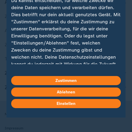
Du kannst entscheiden, für welche Zwecke wir
Aktuell bei ZDFheute
deine Daten speichern und verarbeiten dürfen.
Dies betrifft nur dein aktuell genutztes Gerät. Mit
Zuletzt veröffentlicht
"Zustimmen" erklärst du deine Zustimmung zu
unserer Datenverarbeitung, für die wir deine
Aktuelle Sendungs-Videos
Einwilligung benötigen. Oder du legst unter
"Einstellungen/Ablehnen" fest, welchen
ZDFheute Stories
Zwecken du deine Zustimmung gibst und
welchen nicht. Deine Datenschutzeinstellungen
Themen im Überblick
kannst du jederzeit mit Wirkung für die Zukunft
in deinen Einstellungen widerrufen oder ändern.
ZDFheute Update
Zustimmen
Hier findest du das Impressum.
ZDFheute Apps
Weitere Informationen findest du in unserer
Ablehnen
Datenschutzerklärung.
Einstellen
Nutzungsbedingungen
Datenschutz
Datenschutzeinstellungen
Impressum