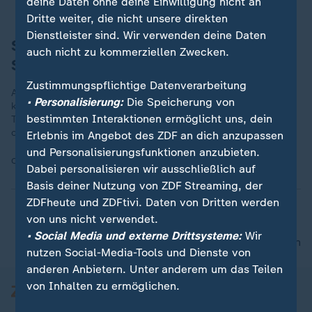
deine Daten ohne deine Einwilligung nicht an
Dritte weiter, die nicht unsere direkten
Dienstleister sind. Wir verwenden deine Daten
So kamen Röwekamp und Schauer im
auch nicht zu kommerziellen Zwecken.
Sudan unter
Zustimmungspflichtige Datenverarbeitung
Anouar (rechts), Chef des Hotel Sanaa, nimmt uns auf und
• Personalisierung:
Die Speicherung von
kocht für unsere Gruppe. Das erste warme Essen nach sieben
bestimmten Interaktionen ermöglicht uns, dein
Tagen! Später riskiert er sein Leben, um uns einen Wagen zu
organisieren.
Erlebnis im Angebot des ZDF an dich anzupassen
und Personalisierungsfunktionen anzubieten.
Quelle:
Sudan, Mareike Röwekamp und Horst Schauer
Dabei personalisieren wir ausschließlich auf
Basis deiner Nutzung von ZDF Streaming, der
ZDFheute und ZDFtivi. Daten von Dritten werden
von uns nicht verwendet.
• Social Media und externe Drittsysteme:
Wir
nach oben
nutzen Social-Media-Tools und Dienste von
anderen Anbietern. Unter anderem um das Teilen
von Inhalten zu ermöglichen.