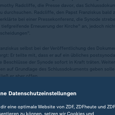
imothy Radcliffe, die Presse davor, das Schlussdoku
zu durchsuchen. Radcliffe, den Papst Franziskus bald 
 erklärte bei einer Pressekonferenz, die Synode streb
tiefgreifende Erneuerung der Kirche" an, jedoch nich
tscheidungen".
ranziskus selbst bei der Veröffentlichung des Dokumen
rgt: Er teilte mit, dass er auf ein übliches postsynod
e Beschlüsse der Synode sofort in Kraft träten. Weiter
en auf Grundlage des Schlussdokuments geben solle 
ieß er aber offen.
ine Datenschutzeinstellungen
ng bei "Frage der Frauen"
 bei vielen die Enttäuschung über die Ergebnisse der
dir eine optimale Website von ZDF, ZDFheute und ZDF
er sogenannten "Frage der Frauen". Im Vorfeld der
sentieren zu können, setzen wir Cookies und