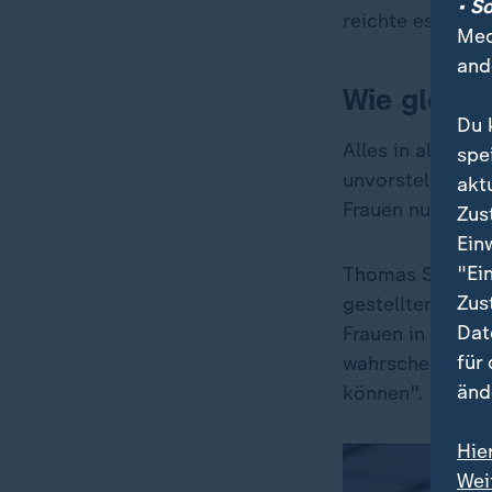
• S
reichte es denn
Med
and
Wie gleich
Du 
Alles in allem 
spe
unvorstellbar w
akt
Frauen nun also
Zus
Ein
"Ei
Thomas Söding, 
Zus
gestellten Weich
Dat
Frauen in vielen
für
wahrscheinlich n
änd
können".
Hie
Wei