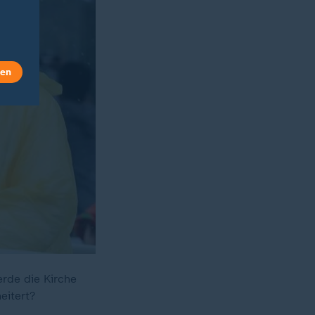
len
erde die Kirche
eitert?