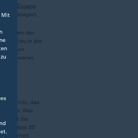
ie den
Zugang
n ausgelagert.
 Mit
n
en Frauen der
ine
e der Frau in der
ten
emeinsamen
 zu
 Punkt waren
des
n Hindernis, das
ernehmen: Was
 bleibt die
und
en." Knapp 30
et.
el-Mehrheit