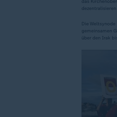
das Kirchenober
dezentralisiere
Die Weltsynode b
gemeinsamen Ges
über den Irak b