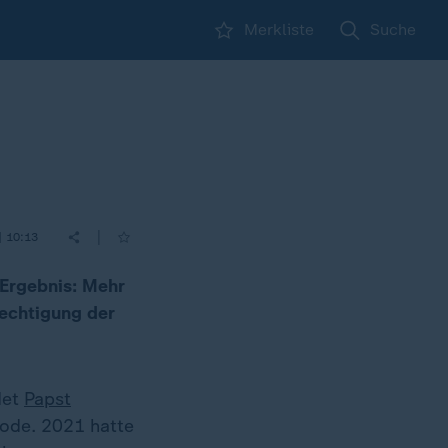
Merkliste
Suche
|
| 10:13
 Ergebnis: Mehr
rechtigung der
det
Papst
node. 2021 hatte