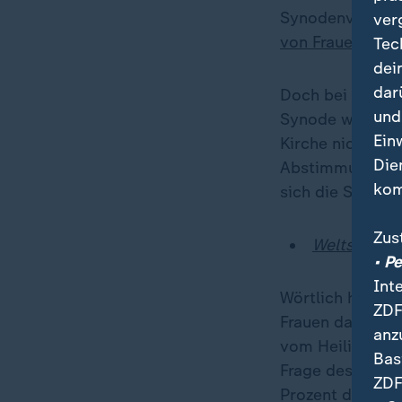
Synodenversamm
ver
von Frauen zu W
Tec
dei
dar
Doch bei einem 
und
Synode wird eine
Ein
Kirche nicht we
Die
Abstimmung zu 
kom
sich die Synode
Zus
Weltsynode 
• P
Int
Wörtlich heißt e
ZDF
Frauen davon ab
anz
vom Heiligen Ge
Bas
Frage des Zugan
ZDF
Prozent der Syn