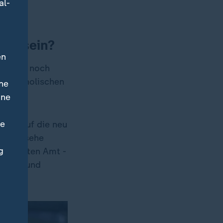
al-
che sein?
en
em Jahr noch
de katholischen
ne
ine
ne
lick auf die neu
: "Ich sehe
g
rdinierten Amt -
wollen und