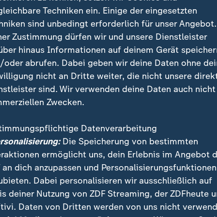
lung hatte Papst Franziskus "schwierige Themen" w
gleichbare Techniken ein. Einige der eingesetzten
eiheämtern in der Kirche
in sogenannte Arbeitsgruppe
hniken sind unbedingt erforderlich für unser Angebot.
ner Zustimmung dürfen wir und unsere Dienstleister
über hinaus Informationen auf deinem Gerät speicher
Blick in das Schlussdokument und im Gespräch mit d
/oder abrufen. Dabei geben wir deine Daten ohne de
s klar: der Vatikan kann die Diskussionen um die Roll
willigung nicht an Dritte weiter, die nicht unsere direk
iter ignorieren. Das zeigte sich besonders bei der g
nstleister sind. Wir verwenden deine Daten auch nicht
Punkt 60 des Schlussdokuments. Bei keinem anderen
merziellen Zwecken.
nteilnehmer so uneinig.
timmungspflichtige Datenverarbeitung
in Rom: Quo vadis, Papst Franziskus?
ersonalisierung:
Die Speicherung von bestimmten
eraktionen ermöglicht uns, dein Erlebnis im Angebot 
s darin unter anderem: "Es gibt keinen Grund und kei
 an dich anzupassen und Personalisierungsfunktionen
halten sollte, Führungsaufgaben in der Kirche zu üb
ubieten. Dabei personalisieren wir ausschließlich auf
ist kommt, kann nicht aufgehalten werden. Außerdem
is deiner Nutzung von ZDF Streaming, der ZDFheute 
gs von Frauen zum diakonischen Dienst weiterhin off
tivi. Daten von Dritten werden von uns nicht verwend
odenteilnehmer stimmten dagegen. Für die Zwei-Dritt