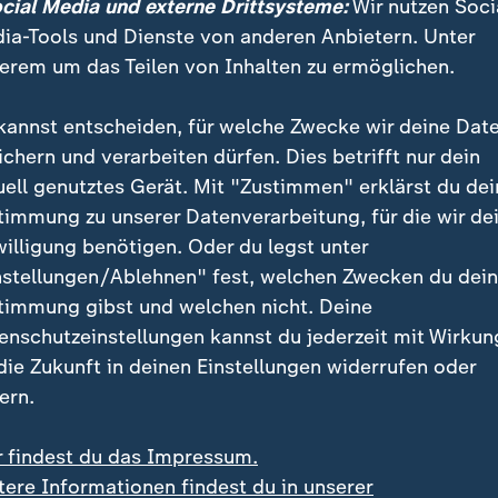
ocial Media und externe Drittsysteme:
Wir nutzen Soci
och.
ia-Tools und Dienste von anderen Anbietern. Unter
erem um das Teilen von Inhalten zu ermöglichen.
berechtigt werden Frauen in der Kir
kannst entscheiden, für welche Zwecke wir deine Dat
ein bedeutsames Ergebnis, das für die meisten vor ein
ichern und verarbeiten dürfen. Dies betrifft nur dein
ar. Für welche Ämter könnten die Ergebnisse der Syno
uell genutztes Gerät. Mit "Zustimmen" erklärst du dei
 die Kirchentüren öffnen?
timmung zu unserer Datenverarbeitung, für die wir de
willigung benötigen. Oder du legst unter
nstellungen/Ablehnen" fest, welchen Zwecken du dei
theologischer Experte bei der Weltsynode, zieht mit B
timmung gibst und welchen nicht. Deine
en für dezentrale Entscheidungen ein deutliches Fazit
enschutzeinstellungen kannst du jederzeit mit Wirkun
 kirchlichen Führungspositionen, und ich sehe sie im o
 die Zukunft in deinen Einstellungen widerrufen oder
icht auf der ganzen Welt, sondern in Ländern, die es 
ern.
r findest du das Impressum.
tere Informationen findest du in unserer