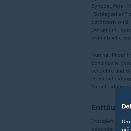
Synode, Pater T
"Schlagzeilen" 
befördern wird,
Dokument "eine 
dramatische En
Nun hat Papst F
Schlagzeile geso
verzichte und di
es Entscheidung
Entscheidungen l
De
Enttäuschu
Trotzdem bleibt
Um 
besonders bei d
prä