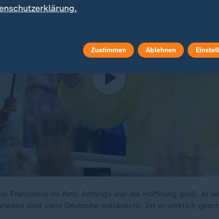
enschutzerklärung.
Zustimmen
Ablehnen
Einstel
pst Franziskus im Amt. Anfangs war die Hoffnung groß, er w
erweile sind viele Deutsche enttäuscht. Ist er wirklich gesch