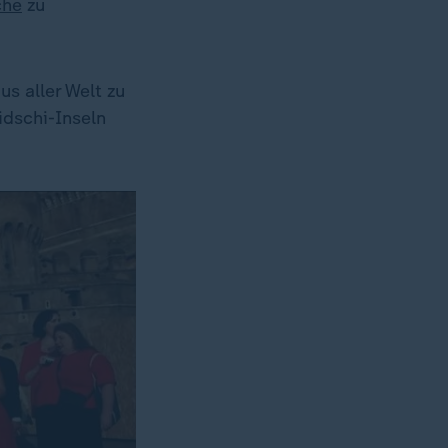
che
zu
s aller Welt zu
dschi-Inseln