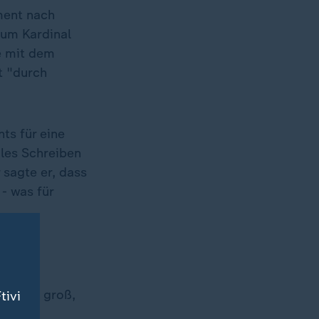
ment nach
zum Kardinal
e mit dem
t "durch
ts für eine
ales Schreiben
 sagte er, dass
- was für
 Synode groß,
tivi