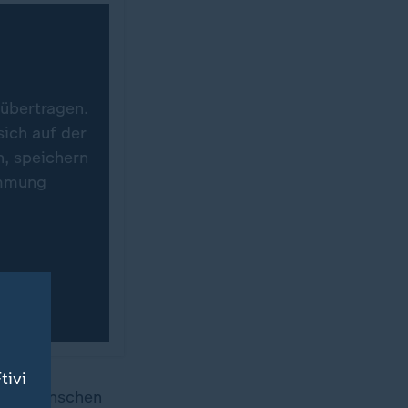
 übertragen.
ich auf der
n, speichern
immung
tivi
ngen Menschen