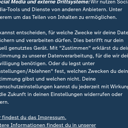
ocial Media und externe Drittsysteme:
Wir nutzen Soci
ia-Tools und Dienste von anderen Anbietern. Unter
erem um das Teilen von Inhalten zu ermöglichen.
wird wegen ihres Kopftuches in Teheran verhaftet und stirbt
kannst entscheiden, für welche Zwecke wir deine Dat
 in Iran. Wo steht das Land heute?
ichern und verarbeiten dürfen. Dies betrifft nur dein
uell genutztes Gerät. Mit "Zustimmen" erklärst du dei
timmung zu unserer Datenverarbeitung, für die wir de
willigung benötigen. Oder du legst unter
nstellungen/Ablehnen" fest, welchen Zwecken du dei
snahe Medien sprechen von "psych
timmung gibst und welchen nicht. Deine
"
enschutzeinstellungen kannst du jederzeit mit Wirkun
 die Zukunft in deinen Einstellungen widerrufen oder
Medien berichteten, der Sicherheitsdienst der Univer
ern.
 Polizei übergeben. Sie wiesen die Darstellung in den
chen von "psychischen Problemen" der jungen Frau. D
r findest du das Impressum.
 es weiter. Ihre Privatsphäre müsse respektiert werde
tere Informationen findest du in unserer