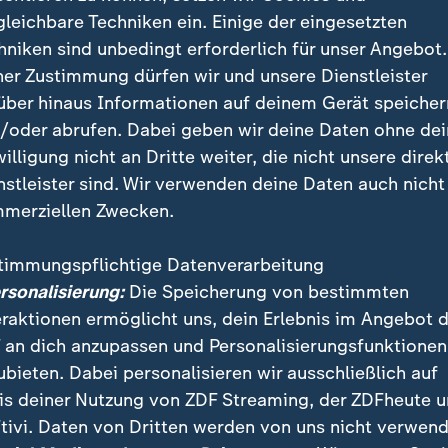
siv ignoriert werden. Ihre Einhaltung wird von soge
gleichbare Techniken ein. Einige der eingesetzten
überprüft. Seit den landesweiten Protesten im Herbs
hniken sind unbedingt erforderlich für unser Angebot.
 viele Frauen
in den Metropolen etwa der Kopftuchpfl
ner Zustimmung dürfen wir und unsere Dienstleister
über hinaus Informationen auf deinem Gerät speicher
/oder abrufen. Dabei geben wir deine Daten ohne de
willigung nicht an Dritte weiter, die nicht unsere direk
nstleister sind. Wir verwenden deine Daten auch nicht
merziellen Zwecken.
timmungspflichtige Datenverarbeitung
ersonalisierung:
Die Speicherung von bestimmten
eraktionen ermöglicht uns, dein Erlebnis im Angebot 
 an dich anzupassen und Personalisierungsfunktionen
ubieten. Dabei personalisieren wir ausschließlich auf
is deiner Nutzung von ZDF Streaming, der ZDFheute 
tivi. Daten von Dritten werden von uns nicht verwend