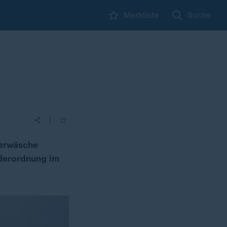
Merkliste
Suche
|
nterwäsche
iderordnung im