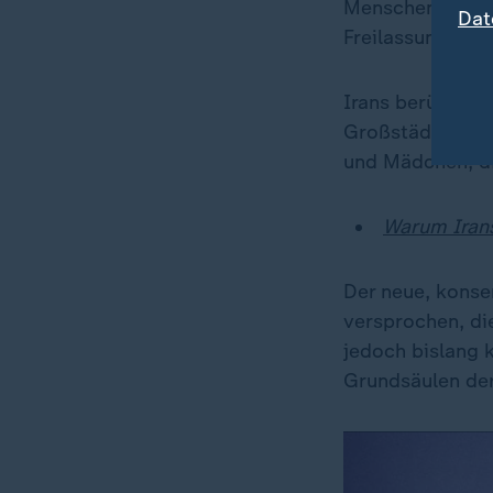
Menschenrechtso
Dat
Freilassung.
Irans berüchtigt
Großstädten wie
und Mädchen, di
Warum Irans
Der neue, kons
versprochen, die
jedoch bislang k
Grundsäulen der