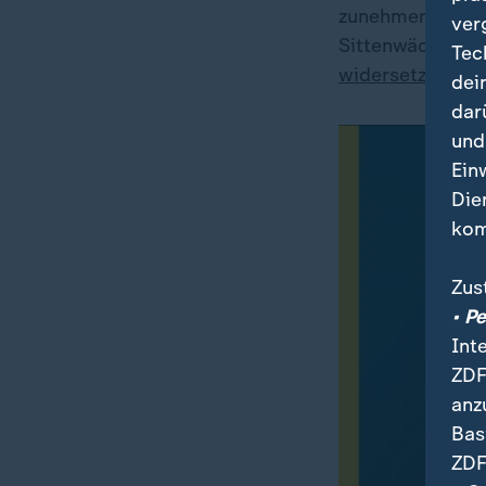
zunehmend offen
ver
Sittenwächtern 
Tec
widersetzen sich
dei
dar
und
Ein
Die
kom
Zus
• P
Int
ZDF
anz
Bas
ZDF