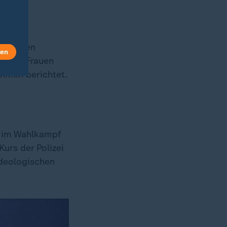
ortige
en in den
len
gegen Frauen
ahmen berichtet.
 im Wahlkampf
urs der Polizei
ideologischen