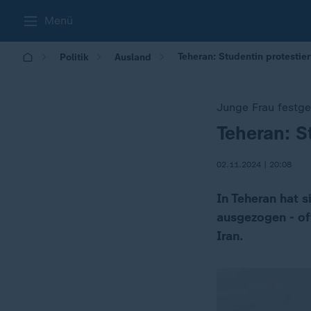
Menü
Teheran: Studentin protestie
Politik
Ausland
Junge Frau fest
Teheran: S
:
02.11.2024 | 20:08
In Teheran hat s
ausgezogen - of
Iran.