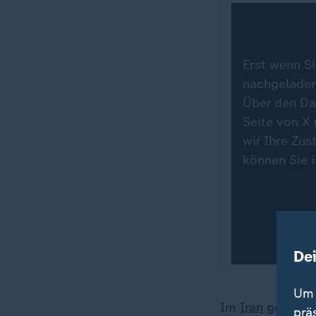
Erst wenn Si
nachgeladen.
Über den Da
Seite von X 
wir Ihre Zu
können Sie 
De
Um 
Im
Iran
gelten s
prä