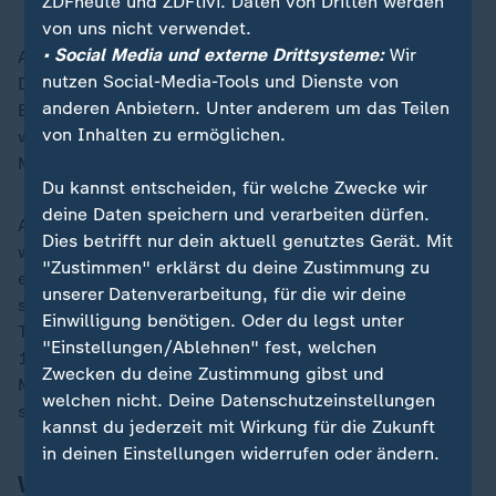
ZDFheute und ZDFtivi. Daten von Dritten werden
von uns nicht verwendet.
• Social Media und externe Drittsysteme:
Wir
Allerdings wurde auch Kritik an den Behörden laut:
nutzen Social-Media-Tools und Dienste von
Demnach war die Warnung des Zivilschutzes an die
anderen Anbietern. Unter anderem um das Teilen
Einwohner erst Dienstag nach 20 Uhr verschickt
von Inhalten zu ermöglichen.
worden, während die Wetterbehörde Aemet bereits am
Morgen die Alarmstufe Rot ausgerufen hatte.
Du kannst entscheiden, für welche Zwecke wir
deine Daten speichern und verarbeiten dürfen.
Aemet zufolge war in Teilen Valencias am Dienstag in
Dies betrifft nur dein aktuell genutztes Gerät. Mit
wenigen Stunden so viel Regen gefallen wie sonst in
"Zustimmen" erklärst du deine Zustimmung zu
einem Jahr. Zahlreiche Straßen wurden von
unserer Datenverarbeitung, für die wir deine
schlammigen Wassermassen geflutet. Die Zahl der
Einwilligung benötigen. Oder du legst unter
Todesopfer ist die höchste in
Spanien
seit Oktober
"Einstellungen/Ablehnen" fest, welchen
1973, als in den südöstlichen Provinzen Granada,
Zwecken du deine Zustimmung gibst und
Murcia und Almeria mindestens 150 Menschen
welchen nicht. Deine Datenschutzeinstellungen
starben.
kannst du jederzeit mit Wirkung für die Zukunft
in deinen Einstellungen widerrufen oder ändern.
Wissenschaftler warnen vor extremen