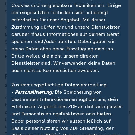
bräuchten Essen, Kleidung und Schaufeln, um selbst
Cookies und vergleichbare Techniken ein. Einige
die Erdmassen wegschaufeln zu können.
der eingesetzten Techniken sind unbedingt
erforderlich für unser Angebot. Mit deiner
Zustimmung dürfen wir und unsere Dienstleister
Sedaví leigt in der besonders betroffenen
darüber hinaus Informationen auf deinem Gerät
Mittelmeerregion Valencia. Den Informationen des
speichern und/oder abrufen. Dabei geben wir
Senders RTVE zufolge fährt zwar die Polizei ab und zu
deine Daten ohne deine Einwilligung nicht an
durch den Ort, um Plünderungen zu vermeiden. Die
Dritte weiter, die nicht unsere direkten
Feuerwehr sei bisher aber nicht vor Ort gewesen.
Dienstleister sind. Wir verwenden deine Daten
auch nicht zu kommerziellen Zwecken.
Rechtzeitig vor Fluten gewarnt? Kritik
an Behörden
Zustimmungspflichtige Datenverarbeitung
• Personalisierung:
Die Speicherung von
Auch der Bahn- und Flugverkehr war weiterhin stark
bestimmten Interaktionen ermöglicht uns, dein
beeinträchtigt. Die Hochgeschwindigkeitsstrecke
Erlebnis im Angebot des ZDF an dich anzupassen
zwischen Valencia und Madrid bleibt nach Angaben der
und Personalisierungsfunktionen anzubieten.
Bahnbehörde Adif für mindestens vier Tage
Dabei personalisieren wir ausschließlich auf
unterbrochen. In der spanischen Presse war von einer
Basis deiner Nutzung von ZDF Streaming, der
"Jahrhundertflut" zu lesen.