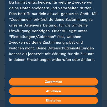
Du kannst entscheiden, für welche Zwecke wir
deine Daten speichern und verarbeiten dürfen.
Dies betrifft nur dein aktuell genutztes Gerät. Mit
"Zustimmen" erklärst du deine Zustimmung zu
Aktuell bei ZDFheute
unserer Datenverarbeitung, für die wir deine
Einwilligung benötigen. Oder du legst unter
Zuletzt veröffentlicht
"Einstellungen/Ablehnen" fest, welchen
Zwecken du deine Zustimmung gibst und
Aktuelle Sendungs-Videos
welchen nicht. Deine Datenschutzeinstellungen
kannst du jederzeit mit Wirkung für die Zukunft
ZDFheute Stories
in deinen Einstellungen widerrufen oder ändern.
Themen im Überblick
Hier findest du das Impressum.
Weitere Informationen findest du in unserer
ZDFheute Update
Zustimmen
Datenschutzerklärung.
ZDFheute Apps
Ablehnen
Einstellen