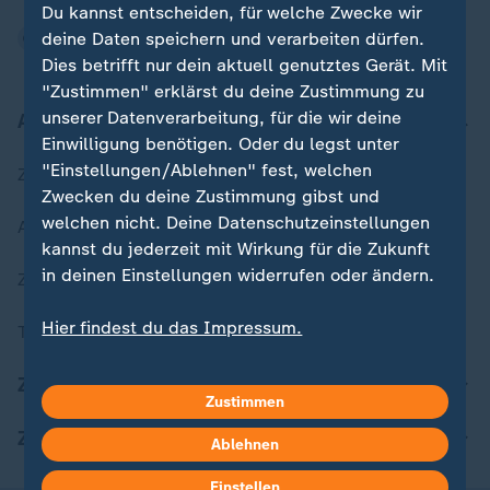
Du kannst entscheiden, für welche Zwecke wir
deine Daten speichern und verarbeiten dürfen.
Dies betrifft nur dein aktuell genutztes Gerät. Mit
"Zustimmen" erklärst du deine Zustimmung zu
unserer Datenverarbeitung, für die wir deine
Aktuell bei ZDFheute
Einwilligung benötigen. Oder du legst unter
"Einstellungen/Ablehnen" fest, welchen
Zuletzt veröffentlicht
Zwecken du deine Zustimmung gibst und
welchen nicht. Deine Datenschutzeinstellungen
Aktuelle Sendungs-Videos
kannst du jederzeit mit Wirkung für die Zukunft
in deinen Einstellungen widerrufen oder ändern.
ZDFheute Stories
Hier findest du das Impressum.
Themen im Überblick
Weitere Informationen findest du in unserer
Datenschutzerklärung.
ZDFheute Update
Zustimmen
ZDFheute Apps
Ablehnen
Einstellen