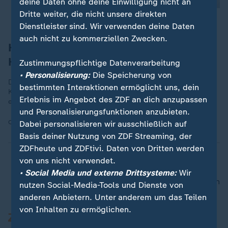
deine Daten ohne deine Einwilligung nicht an
Dritte weiter, die nicht unsere direkten
Dienstleister sind. Wir verwenden deine Daten
auch nicht zu kommerziellen Zwecken.
Heidi Klum: Ein Kleid wie eine zweite
Haut
Zustimmungspflichtige Datenverarbeitung
• Personalisierung:
Die Speicherung von
Das hautfarbene, körperbetonte Lacklederkleid saß an Heidi
bestimmten Interaktionen ermöglicht uns, dein
Klums Körper wie eine zweite Haut. Der Nachteil: Es war so
Erlebnis im Angebot des ZDF an dich anzupassen
eng, dass sie kaum laufen konnte.
und Personalisierungsfunktionen anzubieten.
Quelle:
AP
Dabei personalisieren wir ausschließlich auf
Basis deiner Nutzung von ZDF Streaming, der
ZDFheute und ZDFtivi. Daten von Dritten werden
von uns nicht verwendet.
• Social Media und externe Drittsysteme:
Wir
nach oben
nutzen Social-Media-Tools und Dienste von
anderen Anbietern. Unter anderem um das Teilen
von Inhalten zu ermöglichen.