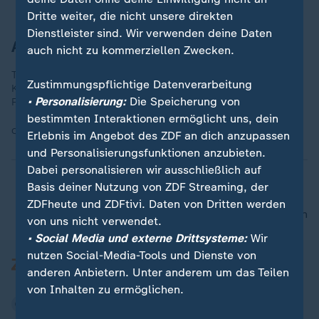
Dritte weiter, die nicht unsere direkten
Dienstleister sind. Wir verwenden deine Daten
Aufmerksam machen auf Magersucht
auch nicht zu kommerziellen Zwecken.
Toscani zeigte 2007 die Magersüchtige Isabelle Caro in einer
Zustimmungspflichtige Datenverarbeitung
Kampagne für die Jeans-Firma "Nolita". 2010 erlag Caro den
• Personalisierung:
Die Speicherung von
Folgen ihrer Magersucht.
bestimmten Interaktionen ermöglicht uns, dein
Quelle:
action press
Erlebnis im Angebot des ZDF an dich anzupassen
und Personalisierungsfunktionen anzubieten.
Dabei personalisieren wir ausschließlich auf
Basis deiner Nutzung von ZDF Streaming, der
ZDFheute und ZDFtivi. Daten von Dritten werden
nach oben
von uns nicht verwendet.
• Social Media und externe Drittsysteme:
Wir
nutzen Social-Media-Tools und Dienste von
anderen Anbietern. Unter anderem um das Teilen
von Inhalten zu ermöglichen.