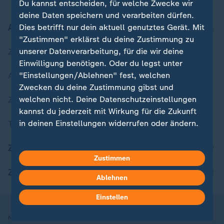
Du kannst entscheiden, für welche Zwecke wir
deine Daten speichern und verarbeiten dürfen.
Aktuell bei ZDFheute
Dies betrifft nur dein aktuell genutztes Gerät. Mit
"Zustimmen" erklärst du deine Zustimmung zu
unserer Datenverarbeitung, für die wir deine
Zuletzt veröffentlicht
Einwilligung benötigen. Oder du legst unter
"Einstellungen/Ablehnen" fest, welchen
Aktuelle Sendungs-Videos
Zwecken du deine Zustimmung gibst und
welchen nicht. Deine Datenschutzeinstellungen
ZDFheute Stories
kannst du jederzeit mit Wirkung für die Zukunft
in deinen Einstellungen widerrufen oder ändern.
Themen im Überblick
Hier findest du das Impressum.
ZDFheute Update
Zustimmen
Weitere Informationen findest du in unserer
Datenschutzerklärung.
ZDFheute Apps
Ablehnen
Einstellen
Nutzungsbedingungen
Datenschutz
Datenschutzeinstellungen