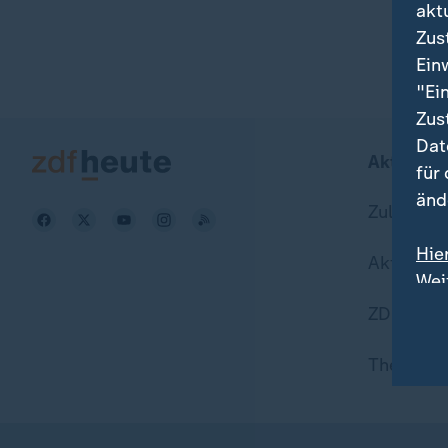
akt
Zus
Ein
"Ei
Zus
Dat
Aktuell b
für
änd
Zuletzt v
Hie
Aktuelle
Wei
Dat
ZDFheute
Themen i