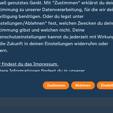
uell genutztes Gerät. Mit "Zustimmen" erklärst du dei
timmung zu unserer Datenverarbeitung, für die wir de
willigung benötigen. Oder du legst unter
nstellungen/Ablehnen" fest, welchen Zwecken du dei
timmung gibst und welchen nicht. Deine
enschutzeinstellungen kannst du jederzeit mit Wirkun
ei ZDFheute
ZDFheute Update
 die Zukunft in deinen Einstellungen widerrufen oder
ern.
eröffentlicht
E-Mail-Newsletter
r findest du das Impressum.
 Sendungs-Videos
Facebook Messenger
tere Informationen findest du in unserer
enschutzerklärung.
 Stories
WhatsApp-Channel
Zustimmen
Ablehnen
Einstel
m Überblick
ZDFheute Update Archiv