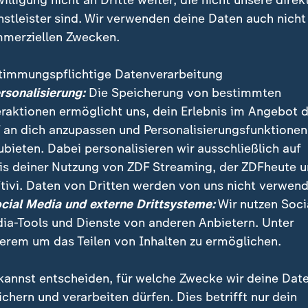
willigung nicht an Dritte weiter, die nicht unsere direk
nstleister sind. Wir verwenden deine Daten auch nicht
merziellen Zwecken.
timmungspflichtige Datenverarbeitung
ersonalisierung:
Die Speicherung von bestimmten
eraktionen ermöglicht uns, dein Erlebnis im Angebot 
 an dich anzupassen und Personalisierungsfunktionen
ubieten. Dabei personalisieren wir ausschließlich auf
is deiner Nutzung von ZDF Streaming, der ZDFheute 
tivi. Daten von Dritten werden von uns nicht verwend
f bei schönstem Wetter
ocial Media und externe Drittsysteme:
Wir nutzen Soci
ia-Tools und Dienste von anderen Anbietern. Unter
t es in Köln kein Halten mehr. Dort wird der Beginn der när
erem um das Teilen von Inhalten zu ermöglichen.
nders groß gefeiert. Tausende Jecken waren mit von der Part
kannst entscheiden, für welche Zwecke wir deine Dat
ichern und verarbeiten dürfen. Dies betrifft nur dein