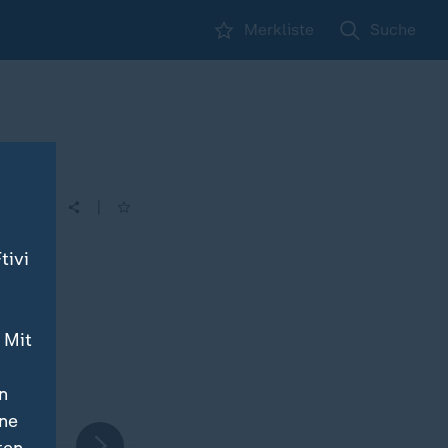
Merkliste
Suche
|
tivi
 Mit
n
ine