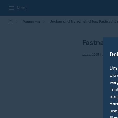
Menü
Jecken und Narren sind los: Fastnacht
Panorama
Fastnacht 
De
11.11.2025 | 12:00
Um 
prä
ver
Tec
dei
dar
und