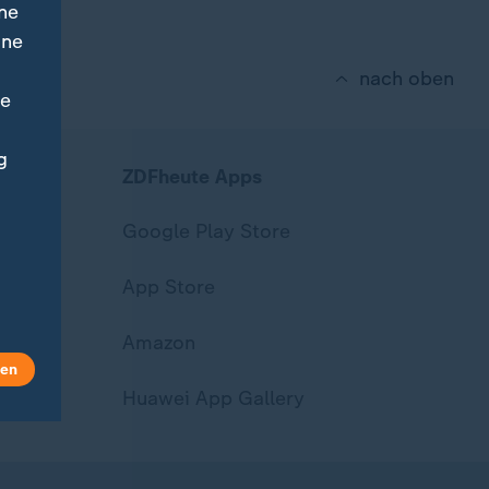
ne
ine
nach oben
ne
g
ZDFheute Apps
Google Play Store
App Store
Amazon
len
Huawei App Gallery