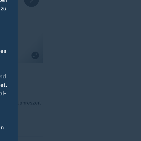
ten
 zu
des
und
et.
al-
rischen Jahreszeit
ie.
en