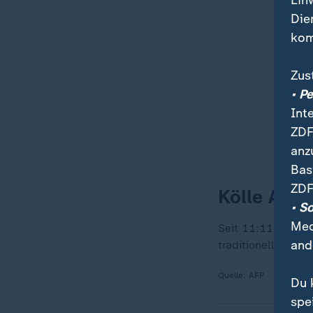
Ein
Die
kom
Zus
• P
Int
ZDF
anz
Bas
ZDF
Kölle Alaa
• S
Med
Seit 11:11 Uhr gib
and
traditionell beso
Quelle:
AFP
Du 
spe