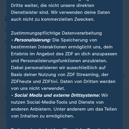
Dritte weiter, die nicht unsere direkten
Dienstleister sind. Wir verwenden deine Daten
Zuviel Regen getankt
auch nicht zu kommerziellen Zwecken.
In Wuppertal ist das Dach einer Tankstelle zusammengekracht.
Zustimmungspflichtige Datenverarbeitung
• Personalisierung:
Die Speicherung von
Quelle:
dpa
bestimmten Interaktionen ermöglicht uns, dein
Erlebnis im Angebot des ZDF an dich anzupassen
und Personalisierungsfunktionen anzubieten.
Dabei personalisieren wir ausschließlich auf
Basis deiner Nutzung von ZDF Streaming, der
nach oben
ZDFheute und ZDFtivi. Daten von Dritten werden
von uns nicht verwendet.
• Social Media und externe Drittsysteme:
Wir
nutzen Social-Media-Tools und Dienste von
anderen Anbietern. Unter anderem um das Teilen
von Inhalten zu ermöglichen.