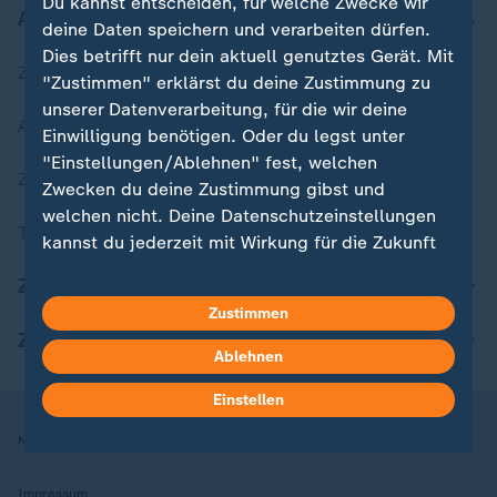
Du kannst entscheiden, für welche Zwecke wir
Aktuell bei ZDFheute
deine Daten speichern und verarbeiten dürfen.
Dies betrifft nur dein aktuell genutztes Gerät. Mit
Zuletzt veröffentlicht
"Zustimmen" erklärst du deine Zustimmung zu
unserer Datenverarbeitung, für die wir deine
Aktuelle Sendungs-Videos
Einwilligung benötigen. Oder du legst unter
"Einstellungen/Ablehnen" fest, welchen
ZDFheute Stories
Zwecken du deine Zustimmung gibst und
welchen nicht. Deine Datenschutzeinstellungen
Themen im Überblick
kannst du jederzeit mit Wirkung für die Zukunft
in deinen Einstellungen widerrufen oder ändern.
ZDFheute Update
Zustimmen
Hier findest du das Impressum.
ZDFheute Apps
Weitere Informationen findest du in unserer
Ablehnen
Datenschutzerklärung.
Einstellen
Nutzungsbedingungen
Datenschutz
Datenschutzeinstellungen
Impressum