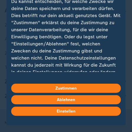
Du kannst entscheiden, für welche Zwecke wir
deine Daten speichern und verarbeiten dürfen.
Aktuell bei ZDFheute
Dies betrifft nur dein aktuell genutztes Gerät. Mit
"Zustimmen" erklärst du deine Zustimmung zu
Zuletzt veröffentlicht
unserer Datenverarbeitung, für die wir deine
Einwilligung benötigen. Oder du legst unter
Aktuelle Sendungs-Videos
"Einstellungen/Ablehnen" fest, welchen
Zwecken du deine Zustimmung gibst und
ZDFheute Stories
welchen nicht. Deine Datenschutzeinstellungen
kannst du jederzeit mit Wirkung für die Zukunft
Themen im Überblick
in deinen Einstellungen widerrufen oder ändern.
ZDFheute Update
Hier findest du das Impressum.
Zustimmen
Weitere Informationen findest du in unserer
ZDFheute Apps
Ablehnen
Datenschutzerklärung.
Einstellen
Nutzungsbedingungen
Datenschutz
Datenschutzeinstellungen