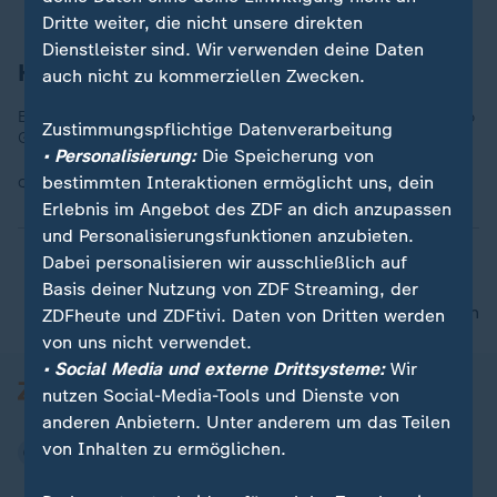
Dritte weiter, die nicht unsere direkten
Dienstleister sind. Wir verwenden deine Daten
Hamburg
auch nicht zu kommerziellen Zwecken.
Elbphilharmonie: 77 Millionen Euro geplant, 800 Millionen Euro
Zustimmungspflichtige Datenverarbeitung
Gesamtkosten
• Personalisierung:
Die Speicherung von
bestimmten Interaktionen ermöglicht uns, dein
Quelle:
colourbox
Erlebnis im Angebot des ZDF an dich anzupassen
und Personalisierungsfunktionen anzubieten.
Dabei personalisieren wir ausschließlich auf
Basis deiner Nutzung von ZDF Streaming, der
nach oben
ZDFheute und ZDFtivi. Daten von Dritten werden
von uns nicht verwendet.
• Social Media und externe Drittsysteme:
Wir
nutzen Social-Media-Tools und Dienste von
anderen Anbietern. Unter anderem um das Teilen
von Inhalten zu ermöglichen.