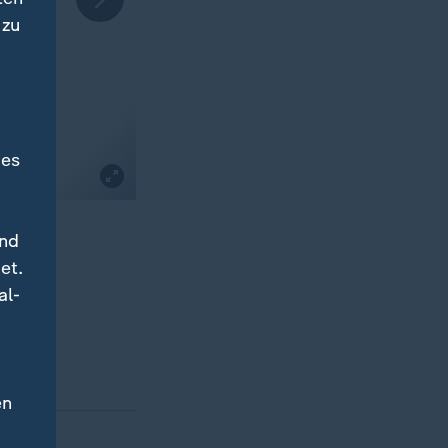
 zu
des
und
et.
al-
en