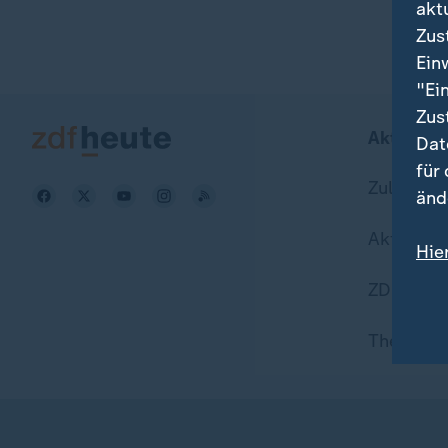
akt
Zus
Ein
"Ei
Zus
Aktuell b
Dat
für
Zuletzt v
änd
Aktuelle
Hie
Wei
ZDFheute
Dat
Themen i