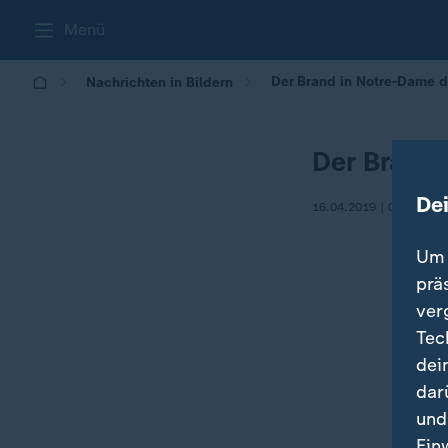
Menü
Der Brand in Notre-Dame d
Nachrichten in Bildern
Der Brand 
De
16.04.2019 | 08:55
Um 
prä
ver
Tec
dei
dar
und
Ein