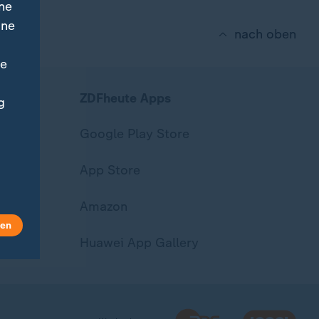
ne
ine
nach oben
ne
ZDFheute Apps
g
Google Play Store
App Store
Amazon
len
Huawei App Gallery