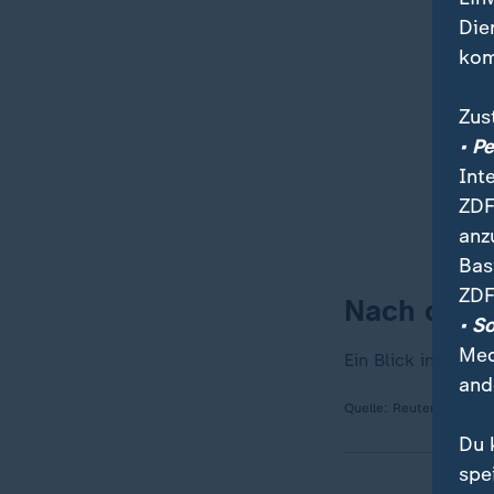
Die
kom
Zus
• P
Int
ZDF
anz
Bas
ZDF
Nach dem 
• S
Med
Ein Blick in den 
and
Quelle:
Reuters
Du 
spe