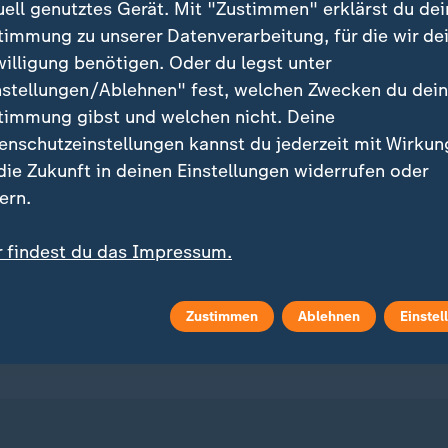
uell genutztes Gerät. Mit "Zustimmen" erklärst du dei
timmung zu unserer Datenverarbeitung, für die wir de
willigung benötigen. Oder du legst unter
nstellungen/Ablehnen" fest, welchen Zwecken du dei
timmung gibst und welchen nicht. Deine
ei ZDFheute
ZDFheute Update
enschutzeinstellungen kannst du jederzeit mit Wirkun
 die Zukunft in deinen Einstellungen widerrufen oder
eröffentlicht
E-Mail-Newsletter
ern.
 Sendungs-Videos
Facebook Messenger
r findest du das Impressum.
tere Informationen findest du in unserer
 Stories
WhatsApp-Channel
enschutzerklärung.
Zustimmen
Ablehnen
Einstel
m Überblick
ZDFheute Update Archiv