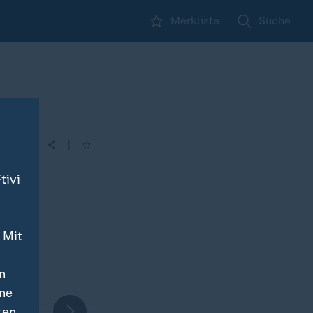
Merkliste
Suche
|
tivi
 Mit
n
ine
ten