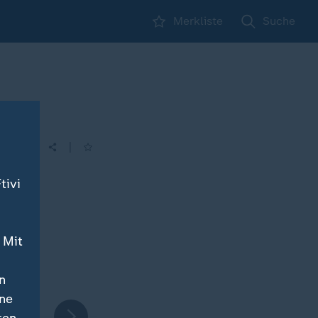
Merkliste
Suche
|
tivi
 Mit
n
ine