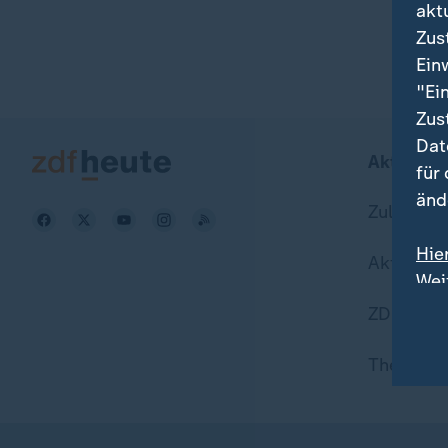
akt
Zus
Ein
"Ei
Zus
Dat
Aktuell b
für
änd
Zuletzt v
Hie
Aktuelle
Wei
Dat
ZDFheute
Themen i