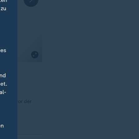
ten
 zu
des
und
et.
al-
r Elbe vor der
en