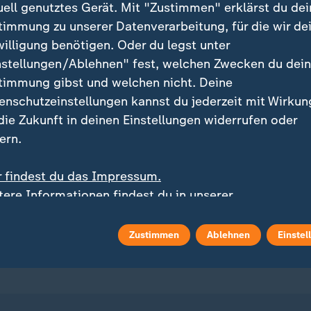
uell genutztes Gerät. Mit "Zustimmen" erklärst du dei
timmung zu unserer Datenverarbeitung, für die wir de
willigung benötigen. Oder du legst unter
nstellungen/Ablehnen" fest, welchen Zwecken du dei
timmung gibst und welchen nicht. Deine
enschutzeinstellungen kannst du jederzeit mit Wirkun
ei ZDFheute
ZDFheute Update
 die Zukunft in deinen Einstellungen widerrufen oder
ern.
eröffentlicht
E-Mail-Newsletter
r findest du das Impressum.
 Sendungs-Videos
Facebook Messenger
tere Informationen findest du in unserer
enschutzerklärung.
 Stories
WhatsApp-Channel
Zustimmen
Ablehnen
Einstel
m Überblick
ZDFheute Update Archiv