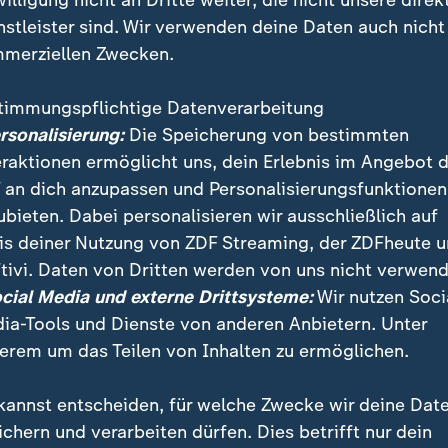
willigung nicht an Dritte weiter, die nicht unsere direk
nstleister sind. Wir verwenden deine Daten auch nicht
merziellen Zwecken.
timmungspflichtige Datenverarbeitung
ersonalisierung:
Die Speicherung von bestimmten
eraktionen ermöglicht uns, dein Erlebnis im Angebot 
 an dich anzupassen und Personalisierungsfunktionen
ubieten. Dabei personalisieren wir ausschließlich auf
is deiner Nutzung von ZDF Streaming, der ZDFheute 
tivi. Daten von Dritten werden von uns nicht verwend
 in Deutschland - Impressionen
ocial Media und externe Drittsysteme:
Wir nutzen Soci
ia-Tools und Dienste von anderen Anbietern. Unter
e hat durchaus ihre charmanten Seiten - wie hier am Ufer de
erem um das Teilen von Inhalten zu ermöglichen.
er Altstadt.
kannst entscheiden, für welche Zwecke wir deine Dat
ichern und verarbeiten dürfen. Dies betrifft nur dein