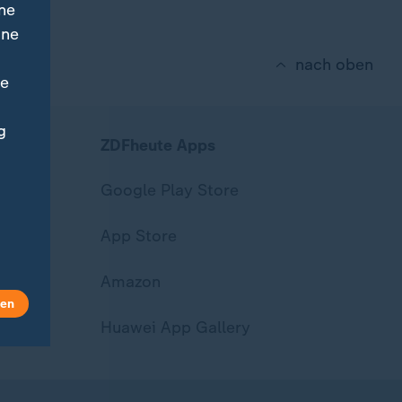
ne
ine
nach oben
ne
g
ZDFheute Apps
Google Play Store
App Store
Amazon
len
Huawei App Gallery