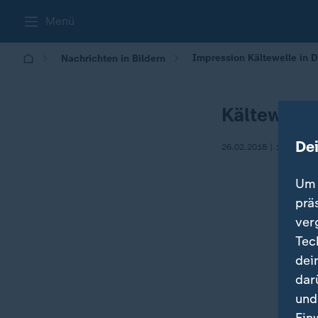
Menü
Impression Kältewelle in 
Nachrichten in Bildern
Kältewelle
De
26.02.2018 | 11:20
Um 
prä
ver
Tec
dei
dar
und