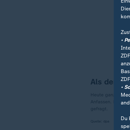
Ein
Die
kom
Zus
• P
Int
ZDF
anz
Bas
ZDF
Als der Se
• S
Med
Heute ganz norma
Anfassen. Nicht n
and
gefragt.
Du 
Quelle:
dpa
spe