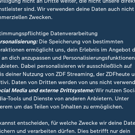
willigung nicht an Dritte weiter, die nicht unsere direk
nstleister sind. Wir verwenden deine Daten auch nicht
merziellen Zwecken.
timmungspflichtige Datenverarbeitung
ersonalisierung:
Die Speicherung von bestimmten
eraktionen ermöglicht uns, dein Erlebnis im Angebot 
 an dich anzupassen und Personalisierungsfunktionen
ubieten. Dabei personalisieren wir ausschließlich auf
is deiner Nutzung von ZDF Streaming, der ZDFheute 
tivi. Daten von Dritten werden von uns nicht verwend
x in die Schule kam
ocial Media und externe Drittsysteme:
Wir nutzen Soci
ia-Tools und Dienste von anderen Anbietern. Unter
l: Jede Menge Anschauungsmaterial im Unterricht zum Gu
ur der Geschlechtsakt selbst, sondern umfassende sexuelle 
erem um das Teilen von Inhalten zu ermöglichen.
kannst entscheiden, für welche Zwecke wir deine Dat
ichern und verarbeiten dürfen. Dies betrifft nur dein