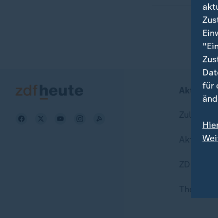
akt
Zus
Ein
"Ei
Zus
Dat
für
Aktuell b
änd
Zuletzt v
Hie
Wei
Aktuelle
Dat
ZDFheute
Themen i