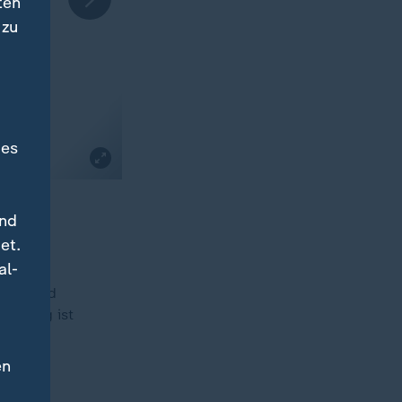
ten
 zu
des
und
et.
al-
cken und
Bildung ist
en