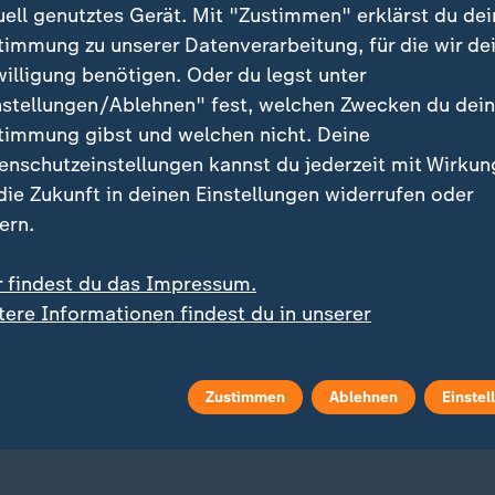
uell genutztes Gerät. Mit "Zustimmen" erklärst du dei
timmung zu unserer Datenverarbeitung, für die wir de
willigung benötigen. Oder du legst unter
nstellungen/Ablehnen" fest, welchen Zwecken du dei
timmung gibst und welchen nicht. Deine
enschutzeinstellungen kannst du jederzeit mit Wirkun
 die Zukunft in deinen Einstellungen widerrufen oder
ei ZDFheute
ZDFheute Update
ern.
eröffentlicht
E-Mail-Newsletter
r findest du das Impressum.
tere Informationen findest du in unserer
 Sendungs-Videos
Facebook Messenger
enschutzerklärung.
 Stories
WhatsApp-Channel
Zustimmen
Ablehnen
Einstel
m Überblick
ZDFheute Update Archiv