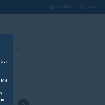
Merkliste
Suche
|
tivi
 Mit
n
ine