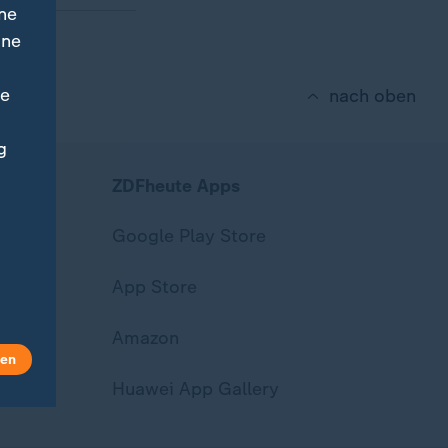
ne
ine
ne
nach oben
g
ZDFheute Apps
Google Play Store
App Store
Amazon
len
Huawei App Gallery