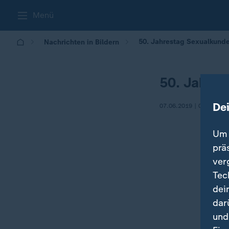
Menü
50. Jahrestag Sexualkunde
Nachrichten in Bildern
50. Jahres
De
07.06.2019 | 05:30
Um 
prä
ver
Tec
dei
dar
und