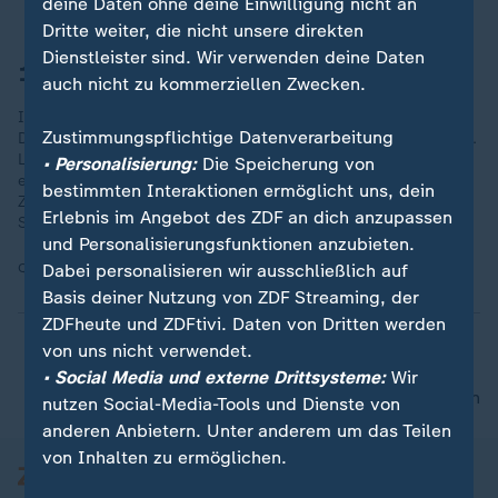
deine Daten ohne deine Einwilligung nicht an
Dritte weiter, die nicht unsere direkten
Dienstleister sind. Wir verwenden deine Daten
100 Jahre Frauenwahlrecht
auch nicht zu kommerziellen Zwecken.
Im Zuge der bürgerlichen Revolution 1848 hatten Frauen in
Zustimmungspflichtige Datenverarbeitung
Deutschland begonnen, ihre Gleichberechtigung einzufordern.
Louise Otto-Peters war eine der ersten, die sich dafür
• Personalisierung:
Die Speicherung von
einsetzte. 1849 gründetet sie die erste deutsche Frauen-
bestimmten Interaktionen ermöglicht uns, dein
Zeitung, die sich mit der Verbesserung der weiblichen
Erlebnis im Angebot des ZDF an dich anzupassen
Situation befassen sollte.
und Personalisierungsfunktionen anzubieten.
Quelle:
dpa
Dabei personalisieren wir ausschließlich auf
Basis deiner Nutzung von ZDF Streaming, der
ZDFheute und ZDFtivi. Daten von Dritten werden
von uns nicht verwendet.
• Social Media und externe Drittsysteme:
Wir
nach oben
nutzen Social-Media-Tools und Dienste von
anderen Anbietern. Unter anderem um das Teilen
von Inhalten zu ermöglichen.