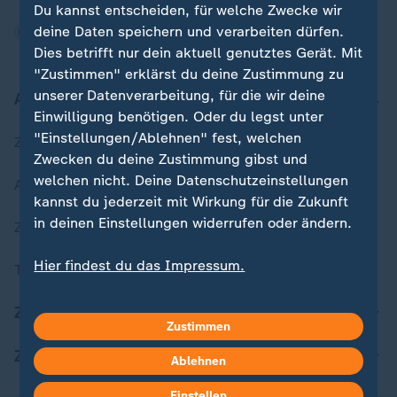
Du kannst entscheiden, für welche Zwecke wir
deine Daten speichern und verarbeiten dürfen.
Dies betrifft nur dein aktuell genutztes Gerät. Mit
"Zustimmen" erklärst du deine Zustimmung zu
unserer Datenverarbeitung, für die wir deine
Aktuell bei ZDFheute
Einwilligung benötigen. Oder du legst unter
"Einstellungen/Ablehnen" fest, welchen
Zuletzt veröffentlicht
Zwecken du deine Zustimmung gibst und
welchen nicht. Deine Datenschutzeinstellungen
Aktuelle Sendungs-Videos
kannst du jederzeit mit Wirkung für die Zukunft
in deinen Einstellungen widerrufen oder ändern.
ZDFheute Stories
Hier findest du das Impressum.
Themen im Überblick
Weitere Informationen findest du in unserer
Datenschutzerklärung.
ZDFheute Update
Zustimmen
ZDFheute Apps
Ablehnen
Einstellen