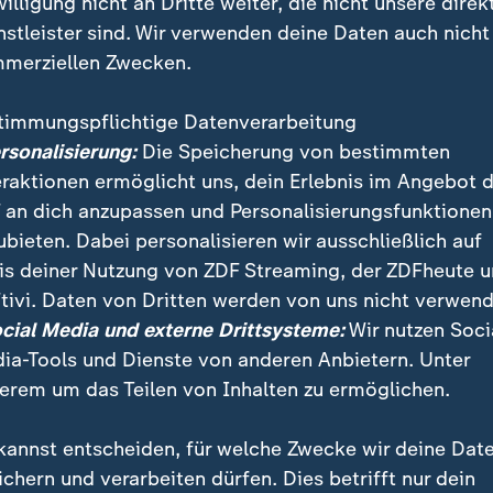
willigung nicht an Dritte weiter, die nicht unsere direk
nstleister sind. Wir verwenden deine Daten auch nicht
merziellen Zwecken.
timmungspflichtige Datenverarbeitung
ersonalisierung:
Die Speicherung von bestimmten
eraktionen ermöglicht uns, dein Erlebnis im Angebot 
 an dich anzupassen und Personalisierungsfunktionen
ubieten. Dabei personalisieren wir ausschließlich auf
is deiner Nutzung von ZDF Streaming, der ZDFheute 
tivi. Daten von Dritten werden von uns nicht verwend
he Säuger
ocial Media und externe Drittsysteme:
Wir nutzen Soci
ia-Tools und Dienste von anderen Anbietern. Unter
t Europäische Fledermausnacht. Seit 1996 veranstalten Na
errschaft der UN die Mottonacht, um über die teils gefährde
erem um das Teilen von Inhalten zu ermöglichen.
kannst entscheiden, für welche Zwecke wir deine Dat
ichern und verarbeiten dürfen. Dies betrifft nur dein