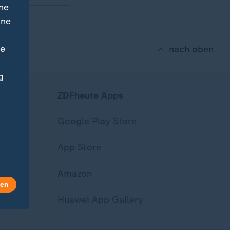
ne
ine
ne
nach oben
g
ZDFheute Apps
Google Play Store
App Store
Amazon
len
Huawei App Gallery