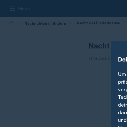
Menü
Nacht der Fledermäuse
Nachrichten in Bildern
Nacht der
De
25.08.2018 | 16:09
Um 
prä
ver
Tec
dei
dar
und