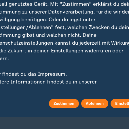
uell genutztes Gerät. Mit "Zustimmen" erklärst du dei
timmung zu unserer Datenverarbeitung, für die wir de
willigung benötigen. Oder du legst unter
nstellungen/Ablehnen" fest, welchen Zwecken du dei
timmung gibst und welchen nicht. Deine
enschutzeinstellungen kannst du jederzeit mit Wirkun
 die Zukunft in deinen Einstellungen widerrufen oder
ei ZDFheute
ZDFheute Update
ern.
eröffentlicht
E-Mail-Newsletter
r findest du das Impressum.
tere Informationen findest du in unserer
 Sendungs-Videos
Facebook Messenger
enschutzerklärung.
 Stories
WhatsApp-Channel
Zustimmen
Ablehnen
Einstel
m Überblick
ZDFheute Update Archiv