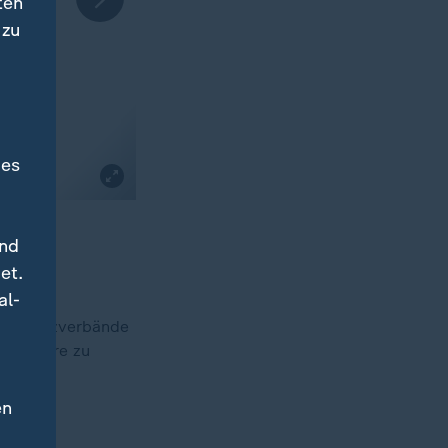
ten
 zu
des
und
et.
al-
turschutzverbände
ten Tiere zu
en