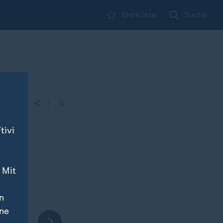
Merkliste
Suche
|
tivi
 Mit
n
ine