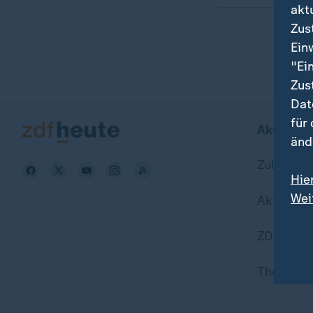
akt
Zus
Ein
"Ei
Zus
Dat
für
Aktuell b
änd
Zuletzt v
Hie
Wei
Aktuelle
Dat
ZDFheute
Themen i