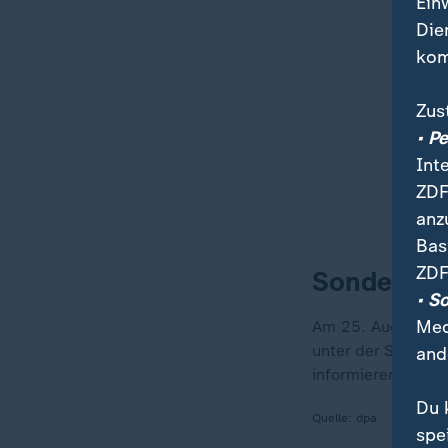
Ein
Die
kom
Zus
• P
Int
ZDF
anz
Bas
ZDF
Sonderlic
• S
Med
Am 25. August is
unter der Schirmh
and
informieren.
Du 
Quelle:
dpa
spe