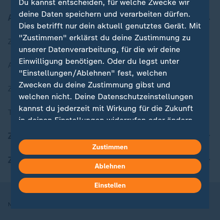
Du kannst entscheiden, für welche Zwecke wir
deine Daten speichern und verarbeiten dürfen.
Aktuell bei ZDFheute
Dies betrifft nur dein aktuell genutztes Gerät. Mit
"Zustimmen" erklärst du deine Zustimmung zu
Zuletzt veröffentlicht
unserer Datenverarbeitung, für die wir deine
Einwilligung benötigen. Oder du legst unter
Aktuelle Sendungs-Videos
"Einstellungen/Ablehnen" fest, welchen
Zwecken du deine Zustimmung gibst und
ZDFheute Stories
welchen nicht. Deine Datenschutzeinstellungen
kannst du jederzeit mit Wirkung für die Zukunft
Themen im Überblick
in deinen Einstellungen widerrufen oder ändern.
ZDFheute Update
Hier findest du das Impressum.
Zustimmen
Weitere Informationen findest du in unserer
ZDFheute Apps
Ablehnen
Datenschutzerklärung.
Einstellen
Nutzungsbedingungen
Datenschutz
Datenschutzeinstellungen