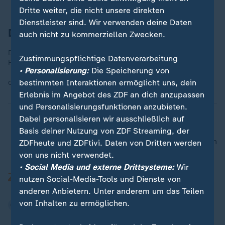
Dritte weiter, die nicht unsere direkten
Dienstleister sind. Wir verwenden deine Daten
Der King ist tot - es lebe der King
auch nicht zu kommerziellen Zwecken.
Der King of Rock’n’Roll hat Geburtstag – heute wäre Elvis
Zustimmungspflichtige Datenverarbeitung
Presley 85 Jahre alt geworden.
• Personalisierung:
Die Speicherung von
bestimmten Interaktionen ermöglicht uns, dein
Quelle:
AP
Erlebnis im Angebot des ZDF an dich anzupassen
und Personalisierungsfunktionen anzubieten.
Dabei personalisieren wir ausschließlich auf
Basis deiner Nutzung von ZDF Streaming, der
nach oben
ZDFheute und ZDFtivi. Daten von Dritten werden
von uns nicht verwendet.
• Social Media und externe Drittsysteme:
Wir
nutzen Social-Media-Tools und Dienste von
anderen Anbietern. Unter anderem um das Teilen
von Inhalten zu ermöglichen.