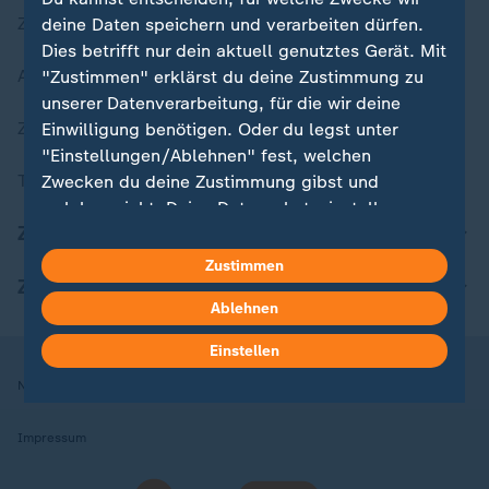
Zuletzt veröffentlicht
deine Daten speichern und verarbeiten dürfen.
Dies betrifft nur dein aktuell genutztes Gerät. Mit
Aktuelle Sendungs-Videos
"Zustimmen" erklärst du deine Zustimmung zu
unserer Datenverarbeitung, für die wir deine
ZDFheute Stories
Einwilligung benötigen. Oder du legst unter
"Einstellungen/Ablehnen" fest, welchen
Themen im Überblick
Zwecken du deine Zustimmung gibst und
welchen nicht. Deine Datenschutzeinstellungen
ZDFheute Update
kannst du jederzeit mit Wirkung für die Zukunft
in deinen Einstellungen widerrufen oder ändern.
Zustimmen
ZDFheute Apps
Ablehnen
Hier findest du das Impressum.
Weitere Informationen findest du in unserer
Einstellen
Datenschutzerklärung.
Nutzungsbedingungen
Datenschutz
Datenschutzeinstellungen
Impressum