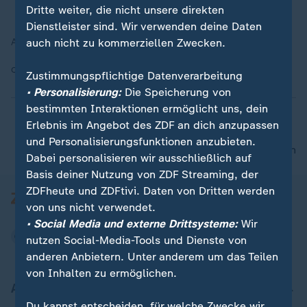
Dritte weiter, die nicht unsere direkten
Dienstleister sind. Wir verwenden deine Daten
auch nicht zu kommerziellen Zwecken.
Ausmalbild mit Flux
Quelle:
Flux / David Metzmacher
Zustimmungspflichtige Datenverarbeitung
• Personalisierung:
Die Speicherung von
bestimmten Interaktionen ermöglicht uns, dein
Erlebnis im Angebot des ZDF an dich anzupassen
und Personalisierungsfunktionen anzubieten.
nach oben
Dabei personalisieren wir ausschließlich auf
Basis deiner Nutzung von ZDF Streaming, der
ZDFheute und ZDFtivi. Daten von Dritten werden
von uns nicht verwendet.
• Social Media und externe Drittsysteme:
Wir
nutzen Social-Media-Tools und Dienste von
anderen Anbietern. Unter anderem um das Teilen
von Inhalten zu ermöglichen.
Aktuell bei ZDFheute
Du kannst entscheiden, für welche Zwecke wir