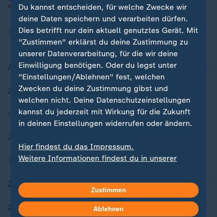
Du kannst entscheiden, für welche Zwecke wir
deine Daten speichern und verarbeiten dürfen.
Dies betrifft nur dein aktuell genutztes Gerät. Mit
"Zustimmen" erklärst du deine Zustimmung zu
unserer Datenverarbeitung, für die wir deine
Einwilligung benötigen. Oder du legst unter
Aktuell bei ZDFheute
"Einstellungen/Ablehnen" fest, welchen
Zwecken du deine Zustimmung gibst und
Zuletzt veröffentlicht
welchen nicht. Deine Datenschutzeinstellungen
kannst du jederzeit mit Wirkung für die Zukunft
Aktuelle Sendungs-Videos
in deinen Einstellungen widerrufen oder ändern.
ZDFheute Stories
Hier findest du das Impressum.
Weitere Informationen findest du in unserer
Themen im Überblick
Datenschutzerklärung.
ZDFheute Update
Zustimmen
ZDFheute Apps
Ablehnen