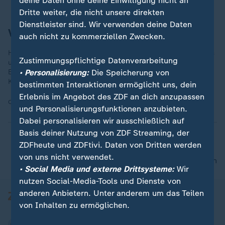
deine Daten ohne deine Einwilligung nicht an
Dritte weiter, die nicht unsere direkten
Dienstleister sind. Wir verwenden deine Daten
Verrückte Zauberwelt
auch nicht zu kommerziellen Zwecken.
Harry Potter und Ron Weasly verpassen den Hogwarts Express
Zustimmungspflichtige Datenverarbeitung
und folgen ihm in dem fliegenden Ford Anglia von Rons Vater.
• Personalisierung:
Die Speicherung von
Eine ganz normale Szene bei Harry Potter - hier aus "Die
Kammer des Schreckens".
bestimmten Interaktionen ermöglicht uns, dein
Erlebnis im Angebot des ZDF an dich anzupassen
Quelle:
imago/Cinema Publishers Collection
und Personalisierungsfunktionen anzubieten.
Dabei personalisieren wir ausschließlich auf
Basis deiner Nutzung von ZDF Streaming, der
ZDFheute und ZDFtivi. Daten von Dritten werden
von uns nicht verwendet.
nach oben
• Social Media und externe Drittsysteme:
Wir
nutzen Social-Media-Tools und Dienste von
anderen Anbietern. Unter anderem um das Teilen
von Inhalten zu ermöglichen.