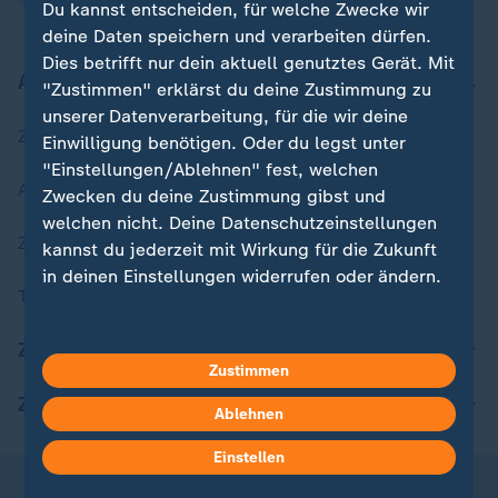
Du kannst entscheiden, für welche Zwecke wir
deine Daten speichern und verarbeiten dürfen.
Dies betrifft nur dein aktuell genutztes Gerät. Mit
Aktuell bei ZDFheute
"Zustimmen" erklärst du deine Zustimmung zu
unserer Datenverarbeitung, für die wir deine
Zuletzt veröffentlicht
Einwilligung benötigen. Oder du legst unter
"Einstellungen/Ablehnen" fest, welchen
Aktuelle Sendungs-Videos
Zwecken du deine Zustimmung gibst und
welchen nicht. Deine Datenschutzeinstellungen
ZDFheute Stories
kannst du jederzeit mit Wirkung für die Zukunft
in deinen Einstellungen widerrufen oder ändern.
Themen im Überblick
Hier findest du das Impressum.
ZDFheute Update
Weitere Informationen findest du in unserer
Zustimmen
Datenschutzerklärung.
ZDFheute Apps
Ablehnen
Einstellen