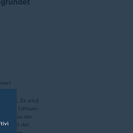
egründet
niert
Lithium. Es wird
enannte Lithium-
 wird aus der
tivi
se sinkt der
ockensten