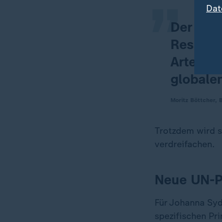
Dat
Der Abb
Ressour
Artenste
globale
Moritz Böttcher, 
Trotzdem wird s
verdreifachen.
Neue UN-Pr
Für Johanna Syd
spezifischen Pr