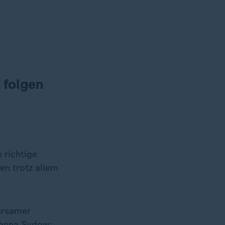
 folgen
 richtige
en trotz allem
arsamer
hanna Sydow: