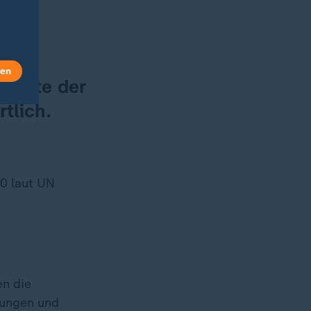
s
len
Hälfte der
tlich.
30 laut UN
en die
zungen und