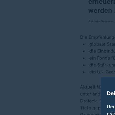
erneuer
werden 
António Guterres
Die Empfehlunge
globale Sta
die Einbind
ein Fonds f
die Stärkun
ein UN-Grem
Aktuell fährt fa
De
unter anderem i
Dreieck. Dort la
Um 
Tiefe gepumpt, 
prä
Grundwasserspie