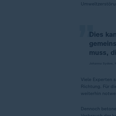
„
Umweltzerstörun
Dies kan
gemeins
muss, d
Johanna Sydow, He
Viele Experten s
Richtung. Für d
weiterhin notwe
Dennoch betonen
Verbrauch der k