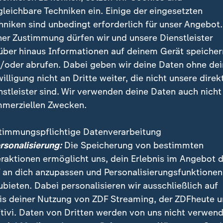
gleichbare Techniken ein. Einige der eingesetzten
e.
hniken sind unbedingt erforderlich für unser Angebot.
ner Zustimmung dürfen wir und unsere Dienstleister
ener Erden: Radioaktiver Müll und 
über hinaus Informationen auf deinem Gerät speicher
/oder abrufen. Dabei geben wir deine Daten ohne de
willigung nicht an Dritte weiter, die nicht unsere direk
urden die Siedlungen nahe der chinesischen Stadt Ba
nstleister sind. Wir verwenden deine Daten auch nicht
 genannt. Sie gilt als Welthauptstadt der Seltenen E
merziellen Zwecken.
wertvollen Metalle bedarf toxischer Chemikalien und k
 sowie Schwermetalle freisetzen.
timmungspflichtige Datenverarbeitung
ersonalisierung:
Die Speicherung von bestimmten
eraktionen ermöglicht uns, dein Erlebnis im Angebot 
Wissenschaftsmagazin Frontiers
schätzt, dass die Hers
 an dich anzupassen und Personalisierungsfunktionen
rden 1,4 Tonnen radioaktiven Müll und 200.000 Liter 
ubieten. Dabei personalisieren wir ausschließlich auf
se Umstände und die meist geringe Konzentration de
is deiner Nutzung von ZDF Streaming, der ZDFheute 
u oft unwirtschaftlich. Auch wenn sie weltweit vor
tivi. Daten von Dritten werden von uns nicht verwend
chlagbare Preise bisher als Quasi-Monopol.