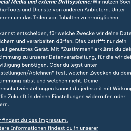
ocial Media und externe Drittsysteme:
Wir nutzen Soci
ia-Tools und Dienste von anderen Anbietern. Unter
bau: Warum Russland und China Deutschland abhänge
erem um das Teilen von Inhalten zu ermöglichen.
kannst entscheiden, für welche Zwecke wir deine Dat
nnung: Kinderarbeit und
ichern und verarbeiten dürfen. Dies betrifft nur dein
uell genutztes Gerät. Mit "Zustimmen" erklärst du dei
siedlungen
timmung zu unserer Datenverarbeitung, für die wir de
willigung benötigen. Oder du legst unter
terer relevanter Rohstoff, wird häufig unter mensche
nstellungen/Ablehnen" fest, welchen Zwecken du dei
ebaut. Zwei Drittel der weltweiten Förderung finden 
timmung gibst und welchen nicht. Deine
Republik Kongo statt. Immer wieder gibt es Berichte
enschutzeinstellungen kannst du jederzeit mit Wirkun
d gefährliche Arbeitsbedingungen in den Stollen. Tei
 die Zukunft in deinen Einstellungen widerrufen oder
 Umsiedlungen und der Enteignung von Land. Moritz B
ern.
ssourcenpolitik beim Bund für Umwelt und Naturschu
r findest du das Impressum.
tere Informationen findest du in unserer