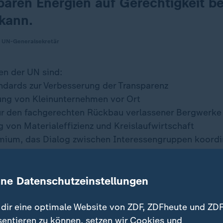
baren Energien auf Gerechtigkeit b
kann.
, UN-Generalsekretär
n der UN sind:
ndards zur Verbesserung der Transparenz
ung von Kleinunternehmen vor Ort
ür den fachgerechten Rückbau verlassener Bergwerke
g von Materialeffizienz und Kreislaufwirtschaft
ium, das Dialog zwischen Interessengruppen koordi
st kein
E-Auto
ohne diesen Rohstoff: das Leichtmetall 
ine Datenschutzeinstellungen
n Argentinien, Chile und Bolivien abgebaut, dem sog
gert das Leichtmetall in unterirdischen Salzseen. Sole
dir eine optimale Website von ZDF, ZDFheute und ZDF
verdunstet an der Sonne. Durch diese Produktionswei
sentieren zu können, setzen wir Cookies und
gel. Mit Folgen für Mensch und Natur in einer der tr