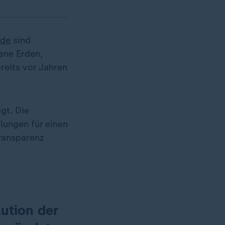
nde
sind
tene Erden,
ereits vor Jahren
gt. Die
lungen für einen
Transparenz
lution der