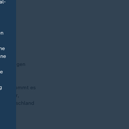
al-
n
en
ne
ine
nunwürdigen
ne
iin der
 über
g
lweise kommt es
öttcher,
tz Deutschland