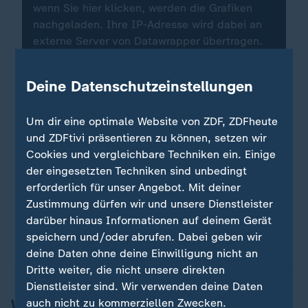
wenn Sie hier klicken, werden die Grafiken
nachgeladen. Ihre IP-Adresse wird dabei an
externe Server von Datawrapper übertragen.
Über den Datenschutz von Datawrapper
können Sie sich auf der Seite des Anbieters
Deine Datenschutzeinstellungen
informieren. Um Ihre künftigen Besuche zu
erleichtern, speichern wir Ihre Zustimmung in
Um dir eine optimale Website von ZDF, ZDFheute
den
Datenschutzeinstellungen
. Ihre
und ZDFtivi präsentieren zu können, setzen wir
Zustimmung können Sie im Bereich „Meine
Cookies und vergleichbare Techniken ein. Einige
News“ jederzeit widerrufen.
der eingesetzten Techniken sind unbedingt
erforderlich für unser Angebot. Mit deiner
Infografiken anzeigen
Zustimmung dürfen wir und unsere Dienstleister
darüber hinaus Informationen auf deinem Gerät
Datenschutzeinstellungen anpassen
speichern und/oder abrufen. Dabei geben wir
deine Daten ohne deine Einwilligung nicht an
Dritte weiter, die nicht unsere direkten
Dienstleister sind. Wir verwenden deine Daten
Was ist dran an Erzählungen, dass E10
auch nicht zu kommerziellen Zwecken.