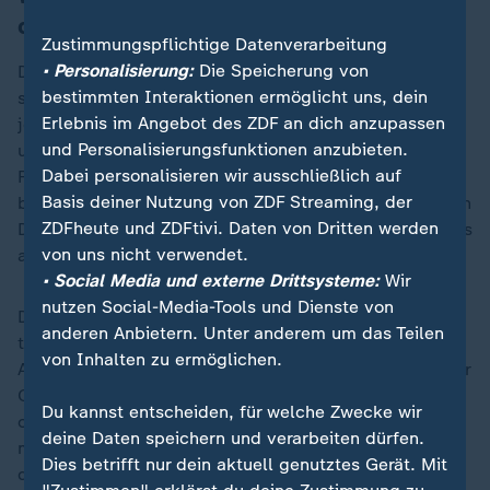
den Motor kaputtmacht?
Zustimmungspflichtige Datenverarbeitung
• Personalisierung:
Die Speicherung von
Die Mythen um den Kraftstoff E10 halten sich seit
bestimmten Interaktionen ermöglicht uns, dein
seiner Einführung im Jahr 2011 hartnäckig. Sie sind
Erlebnis im Angebot des ZDF an dich anzupassen
jedoch größtenteils unbegründet. Studien von ADAC
und Personalisierungsfunktionen anzubieten.
und TÜV zeigen, dass E10 für die große Mehrheit der
Dabei personalisieren wir ausschließlich auf
Fahrzeuge sicher ist - und Vorteile in der CO2-Bilanz
Basis deiner Nutzung von ZDF Streaming, der
bietet. Über 90 Prozent der benzinbetriebenen Autos in
ZDFheute und ZDFtivi. Daten von Dritten werden
Deutschland vertragen E10 problemlos. Fast alle Autos
von uns nicht verwendet.
ab Baujahr 2012 sind E10-tauglich.
• Social Media und externe Drittsysteme:
Wir
nutzen Social-Media-Tools und Dienste von
Dem ADAC sind keine Fälle bekannt, in denen E10-
anderen Anbietern. Unter anderem um das Teilen
taugliche Motoren durch E10 Schäden erlitten haben.
von Inhalten zu ermöglichen.
Ausnahmen: Bei sehr alten Fahrzeugen (vor 2011) oder
Oldtimern kann der höhere Ethanolanteil Aluminium
Du kannst entscheiden, für welche Zwecke wir
oder Gummidichtungen angreifen. Im Zweifel sollte
deine Daten speichern und verarbeiten dürfen.
man in der Betriebsanleitung des Autos nachlesen, ob
Dies betrifft nur dein aktuell genutztes Gerät. Mit
der Motor E10 verträgt oder nicht.