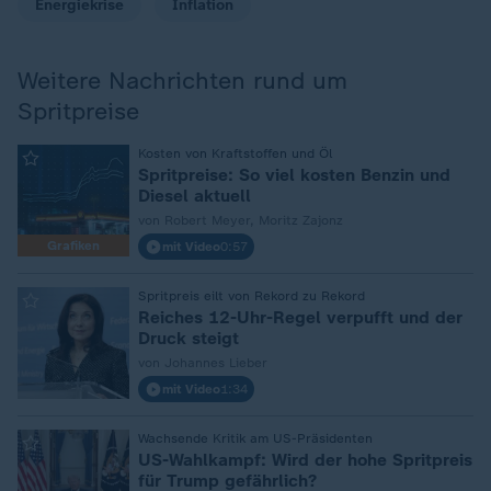
Energiekrise
Inflation
Weitere Nachrichten rund um
Spritpreise
:
Kosten von Kraftstoffen und Öl
Spritpreise: So viel kosten Benzin und
Diesel aktuell
von Robert Meyer, Moritz Zajonz
Grafiken
mit Video
0:57
:
Spritpreis eilt von Rekord zu Rekord
Reiches 12-Uhr-Regel verpufft und der
Druck steigt
von Johannes Lieber
mit Video
1:34
:
Wachsende Kritik am US-Präsidenten
US-Wahlkampf: Wird der hohe Spritpreis
für Trump gefährlich?