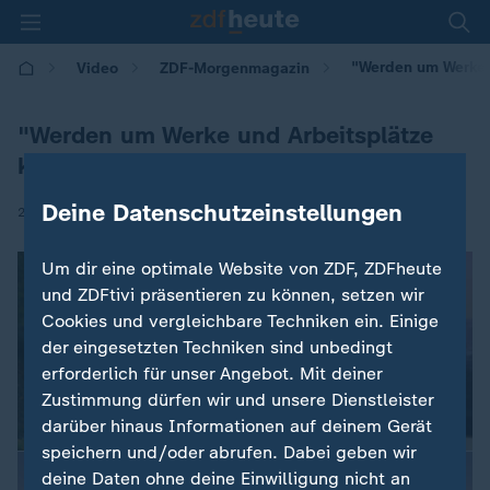
"Werden um Werke 
Video
ZDF-Morgenmagazin
"Werden um Werke und Arbeitsplätze
kämpfen"
Deine Datenschutzeinstellungen
|
29.10.2024 | 05:30
Um dir eine optimale Website von ZDF, ZDFheute
und ZDFtivi präsentieren zu können, setzen wir
Cookies und vergleichbare Techniken ein. Einige
der eingesetzten Techniken sind unbedingt
erforderlich für unser Angebot. Mit deiner
Zustimmung dürfen wir und unsere Dienstleister
darüber hinaus Informationen auf deinem Gerät
speichern und/oder abrufen. Dabei geben wir
deine Daten ohne deine Einwilligung nicht an