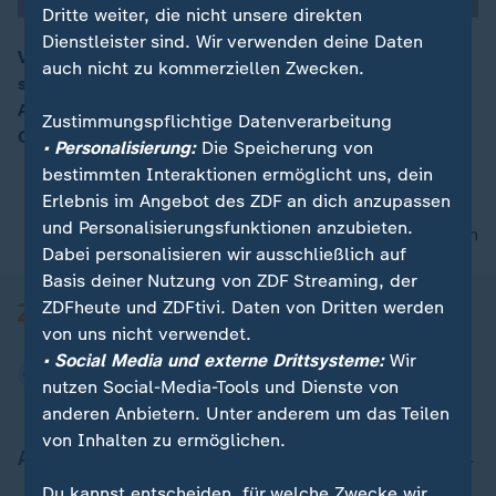
Dritte weiter, die nicht unsere direkten
Dienstleister sind. Wir verwenden deine Daten
Volkswagen will sparen und womöglich ganze Werke
auch nicht zu kommerziellen Zwecken.
schließen. "Die IG-Metall wird um alle Werke und
00:15
Arbeitsplätze bei VW kämpfen", so IG-Metall-Chefin
Zustimmungspflichtige Datenverarbeitung
Christiane Benner.
• Personalisierung:
Die Speicherung von
bestimmten Interaktionen ermöglicht uns, dein
Erlebnis im Angebot des ZDF an dich anzupassen
und Personalisierungsfunktionen anzubieten.
nach oben
Dabei personalisieren wir ausschließlich auf
Basis deiner Nutzung von ZDF Streaming, der
ZDFheute und ZDFtivi. Daten von Dritten werden
von uns nicht verwendet.
• Social Media und externe Drittsysteme:
Wir
nutzen Social-Media-Tools und Dienste von
anderen Anbietern. Unter anderem um das Teilen
von Inhalten zu ermöglichen.
Aktuell bei ZDFheute
Du kannst entscheiden, für welche Zwecke wir