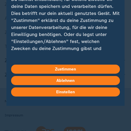
Zuletzt veröffentlicht
deine Daten speichern und verarbeiten dürfen.
Dies betrifft nur dein aktuell genutztes Gerät. Mit
Aktuelle Sendungs-Videos
"Zustimmen" erklärst du deine Zustimmung zu
unserer Datenverarbeitung, für die wir deine
ZDFheute Stories
Einwilligung benötigen. Oder du legst unter
"Einstellungen/Ablehnen" fest, welchen
Themen im Überblick
Zwecken du deine Zustimmung gibst und
welchen nicht. Deine Datenschutzeinstellungen
ZDFheute Update
kannst du jederzeit mit Wirkung für die Zukunft
in deinen Einstellungen widerrufen oder ändern.
Zustimmen
ZDFheute Apps
Ablehnen
Hier findest du das Impressum.
Weitere Informationen findest du in unserer
Einstellen
Datenschutzerklärung.
Nutzungsbedingungen
Datenschutz
Datenschutzeinstellungen
Impressum