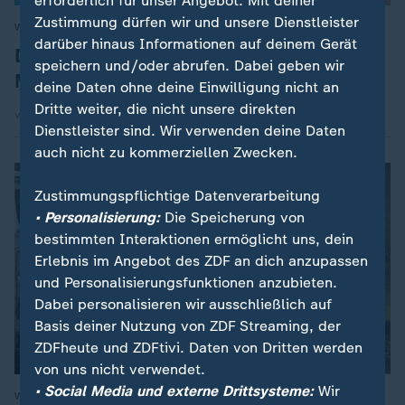
erforderlich für unser Angebot. Mit deiner
Zustimmung dürfen wir und unsere Dienstleister
Wahlgewinner, aber vieles offen
:
darüber hinaus Informationen auf deinem Gerät
Die Herausforderungen des Friedrich
speichern und/oder abrufen. Dabei geben wir
Merz
deine Daten ohne deine Einwilligung nicht an
Dritte weiter, die nicht unsere direkten
von Kristina Hofmann
Dienstleister sind. Wir verwenden deine Daten
auch nicht zu kommerziellen Zwecken.
Zustimmungspflichtige Datenverarbeitung
• Personalisierung:
Die Speicherung von
bestimmten Interaktionen ermöglicht uns, dein
Erlebnis im Angebot des ZDF an dich anzupassen
und Personalisierungsfunktionen anzubieten.
Dabei personalisieren wir ausschließlich auf
Basis deiner Nutzung von ZDF Streaming, der
ZDFheute und ZDFtivi. Daten von Dritten werden
Analyse
von uns nicht verwendet.
• Social Media und externe Drittsysteme:
Wir
Wahlniederlage von Olaf Scholz
: