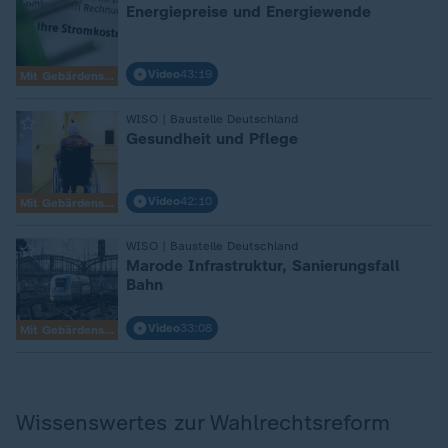
Energiepreise und Energiewende
Video
43:19
Mit Gebärdensprache
:
WISO | Baustelle Deutschland
Gesundheit und Pflege
Video
42:10
Mit Gebärdensprache
:
WISO | Baustelle Deutschland
Marode Infrastruktur, Sanierungsfall
Bahn
Video
33:08
Mit Gebärdensprache
Wissenswertes zur Wahlrechtsreform