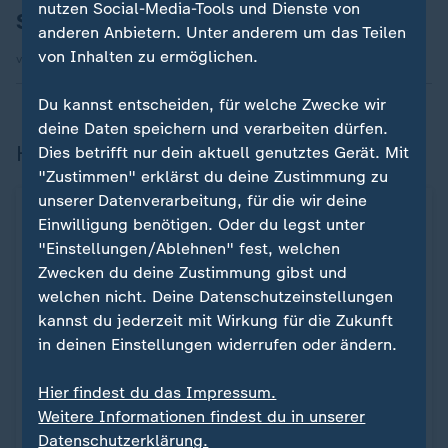
nutzen Social-Media-Tools und Dienste von
SPD-Kanzler am Boden
anderen Anbietern. Unter anderem um das Teilen
von Inhalten zu ermöglichen.
von Dominik Rzepka
Du kannst entscheiden, für welche Zwecke wir
deine Daten speichern und verarbeiten dürfen.
Hintergründe und Analysen zur Wahl
Dies betrifft nur dein aktuell genutztes Gerät. Mit
"Zustimmen" erklärst du deine Zustimmung zu
unserer Datenverarbeitung, für die wir deine
Einwilligung benötigen. Oder du legst unter
Kommentar
"Einstellungen/Ablehnen" fest, welchen
Letzte Chance für die politische
Zwecken du deine Zustimmung gibst und
Mitte
welchen nicht. Deine Datenschutzeinstellungen
kannst du jederzeit mit Wirkung für die Zukunft
Vor allem die radikalen Ränder
in deinen Einstellungen widerrufen oder ändern.
gewinnen, die politische Mitte
verliert insgesamt bei der
Hier findest du das Impressum.
Bundestagswahl. Für Union und
Weitere Informationen findest du in unserer
SPD bleibt eine letzte Chance.
Datenschutzerklärung.