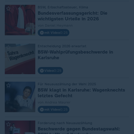
:
BSW, Erbschaftssteuer, Klima
Bundesverfassungsgericht: Die
wichtigsten Urteile in 2026
von Daniel Heymann
mit Video
0:25
:
Entscheidung 2026 erwartet
BSW-Wahlprüfungsbeschwerde in
Karlsruhe
Video
0:25
:
Für Neuauszählung der Wahl 2025
BSW klagt in Karlsruhe: Wagenknechts
letztes Gefecht
von Andrea Maurer
mit Video
0:25
:
Forderung nach Neuauszählung
Beschwerde gegen Bundestagswahl: