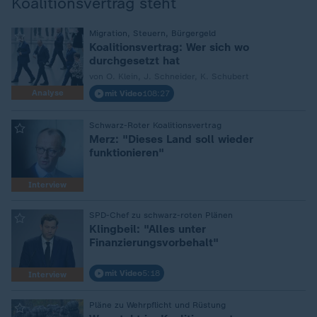
Koalitionsvertrag steht
:
Migration, Steuern, Bürgergeld
Koalitionsvertrag: Wer sich wo
durchgesetzt hat
von O. Klein, J. Schneider, K. Schubert
Analyse
mit Video
108:27
:
Schwarz-Roter Koalitionsvertrag
Merz: "Dieses Land soll wieder
funktionieren"
Interview
:
SPD-Chef zu schwarz-roten Plänen
Klingbeil: "Alles unter
Finanzierungsvorbehalt"
mit Video
5:18
Interview
:
Pläne zu Wehrpflicht und Rüstung