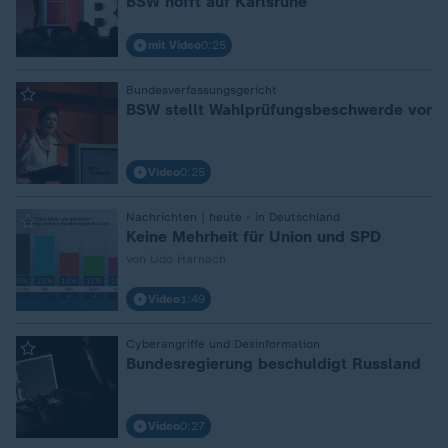
BSW hofft auf Karlsruhe
mit Video
0:25
:
Bundesverfassungsgericht
BSW stellt Wahlprüfungsbeschwerde vor
Video
0:25
:
Nachrichten | heute - in Deutschland
Keine Mehrheit für Union und SPD
von Udo Harnach
Video
1:49
:
Cyberangriffe und Desinformation
Bundesregierung beschuldigt Russland
Video
0:27