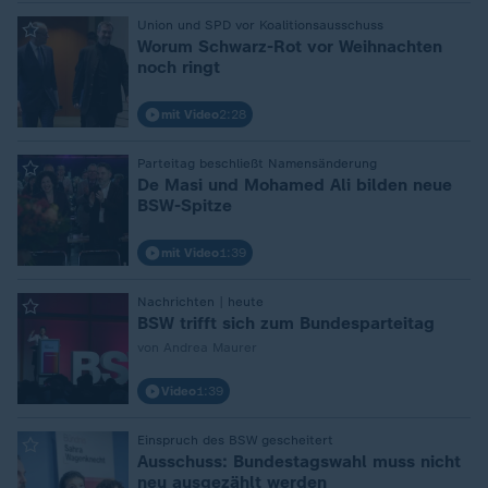
:
Union und SPD vor Koalitionsausschuss
Worum Schwarz-Rot vor Weihnachten
noch ringt
mit Video
2:28
:
Parteitag beschließt Namensänderung
De Masi und Mohamed Ali bilden neue
BSW-Spitze
mit Video
1:39
:
Nachrichten | heute
BSW trifft sich zum Bundesparteitag
von Andrea Maurer
Video
1:39
:
Einspruch des BSW gescheitert
Ausschuss: Bundestagswahl muss nicht
neu ausgezählt werden