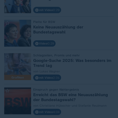
mit Video
0:29
:
Pleite für BSW
Keine Neuauszählung der
Bundestagswahl
Video
0:29
:
Schlagzeilen, Promis und mehr
Google-Suche 2025: Was besonders im
Trend lag
von Lukas Wagner
Grafiken
mit Video
2:31
:
Einspruch gegen Wahlergebnis
Erreicht das BSW eine Neuauszählung
der Bundestagswahl?
von Christiane Hübscher und Stefanie Reulmann
mit Video
4:04