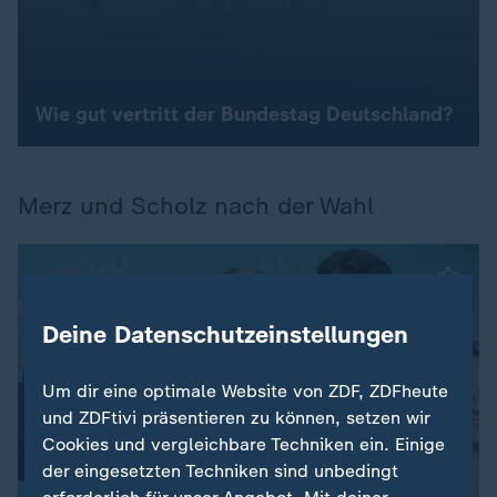
Wie gut vertritt der Bundestag Deutschland?
Merz und Scholz nach der Wahl
Deine Datenschutzeinstellungen
Um dir eine optimale Website von ZDF, ZDFheute
und ZDFtivi präsentieren zu können, setzen wir
Cookies und vergleichbare Techniken ein. Einige
der eingesetzten Techniken sind unbedingt
Analyse