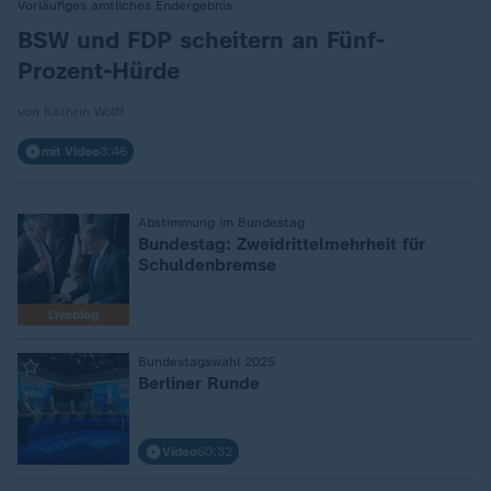
Vorläufiges amtliches Endergebnis
:
BSW und FDP scheitern an Fünf-
Prozent-Hürde
von Kathrin Wolff
mit Video
3:46
Abstimmung im Bundestag
:
Bundestag: Zweidrittelmehrheit für
Schuldenbremse
Liveblog
Bundestagswahl 2025
:
Berliner Runde
Video
60:32