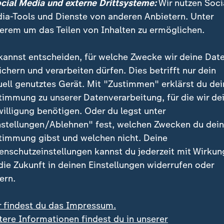
ocial Media und externe Drittsysteme:
Wir nutzen Soci
, wie beim Sieg in Mainz zu sehen war. Aber Dortm
ia-Tools und Dienste von anderen Anbietern. Unter
 verlässlicher. Trainer Niko Kovac nennt Guirassy längs
erem um das Teilen von Inhalten zu ermöglichen.
ersicherung".
kannst entscheiden, für welche Zwecke wir deine Dat
a nur hinter Kane
ichern und verarbeiten dürfen. Dies betrifft nur dein
uell genutztes Gerät. Mit "Zustimmen" erklärst du dei
ffer im Finish der vergangenen Saison hatten einen R
timmung zu unserer Datenverarbeitung, für die wir de
rscheinlicher Aufholjagd: Auch dank Guirassys Tref
willigung benötigen. Oder du legst unter
 Team noch von Rang elf auf vier und damit wieder in
nstellungen/Ablehnen" fest, welchen Zwecken du dei
timmung gibst und welchen nicht. Deine
enschutzeinstellungen kannst du jederzeit mit Wirkun
 die Zukunft in deinen Einstellungen widerrufen oder
ern.
r findest du das Impressum.
tere Informationen findest du in unserer