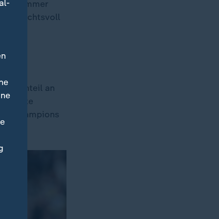
al-
unds Nummer
t ehrfurchtsvoll
en
ne
iesenanteil an
ine
ferquote
 die Champions
ne
g