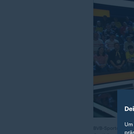
De
Um 
BVB-Sportdirektor
prä