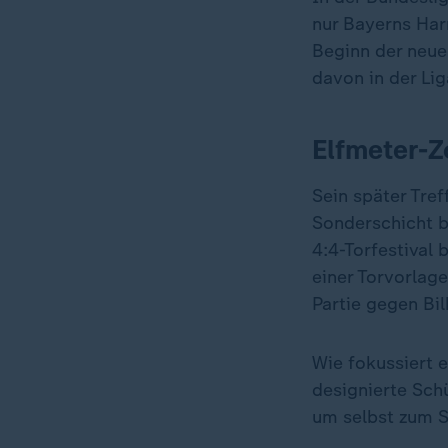
nur Bayerns Harr
Beginn der neuen
davon in der Lig
Elfmeter-Z
Sein später Tref
Sonderschicht b
4:4-Torfestival 
einer Torvorlag
Partie gegen Bi
Wie fokussiert e
designierte Sch
um selbst zum S