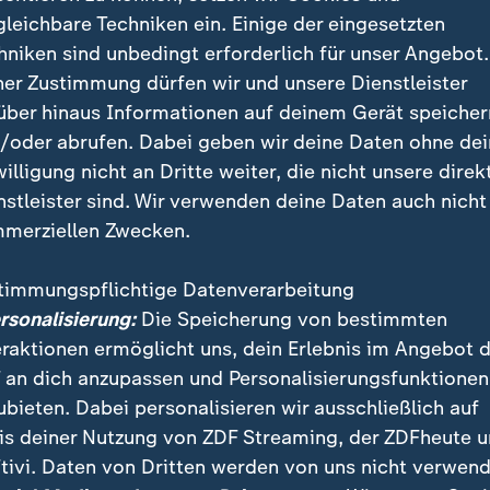
ainer Niko Kovac und die Herausforderungen auf dem Transf
gleichbare Techniken ein. Einige der eingesetzten
hniken sind unbedingt erforderlich für unser Angebot.
ner Zustimmung dürfen wir und unsere Dienstleister
über hinaus Informationen auf deinem Gerät speicher
/oder abrufen. Dabei geben wir deine Daten ohne de
enkönig mit Raphinha
willigung nicht an Dritte weiter, die nicht unsere direk
nstleister sind. Wir verwenden deine Daten auch nicht
en die Basken ist Pflicht. "Wir sind sehr optimistisch
merziellen Zwecken.
-Sportdirektor Sebastian Kehl.
timmungspflichtige Datenverarbeitung
ersonalisierung:
Die Speicherung von bestimmten
sein Wettbewerb, da will er Tore sch
eraktionen ermöglicht uns, dein Erlebnis im Angebot 
VB-Sportdirektor
 an dich anzupassen und Personalisierungsfunktionen
ubieten. Dabei personalisieren wir ausschließlich auf
is deiner Nutzung von ZDF Streaming, der ZDFheute 
asse 24/25 erzielte Guirassy für Dortmund 13 Treffer,
tivi. Daten von Dritten werden von uns nicht verwend
inha konnte da mithalten. Auch Karim Adeyemi und C