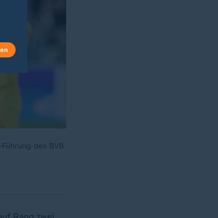
len
:2-Führung des BVB
 auf Rang zwei,