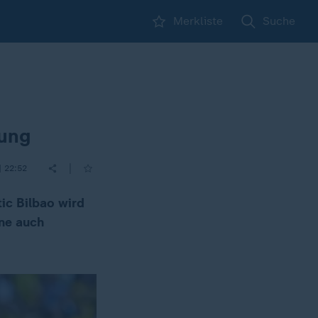
Merkliste
Suche
rung
|
| 22:52
tic Bilbao wird
ne auch