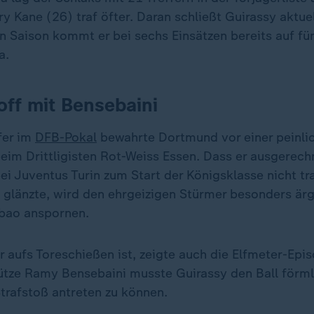
y Kane (26) traf öfter. Daran schließt Guirassy aktuel
 Saison kommt er bei sechs Einsätzen bereits auf fünf
a.
off mit Bensebaini
fer im
DFB-Pokal
bewahrte Dortmund vor einer peinli
eim Drittligisten Rot-Weiss Essen. Dass er ausgerech
bei Juventus Turin zum Start der Königsklasse nicht tr
e glänzte, wird den ehrgeizigen Stürmer besonders ärg
lbao anspornen.
r aufs Toreschießen ist, zeigte auch die Elfmeter-Epis
ütze Ramy Bensebaini musste Guirassy den Ball förml
trafstoß antreten zu können.