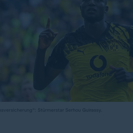
sversicherung": Stürmerstar Serhou Guirassy.