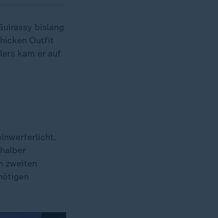
Guirassy bislang
hicken Outfit
lers kam er auf
inwerferlicht.
halber
m zweiten
 nötigen