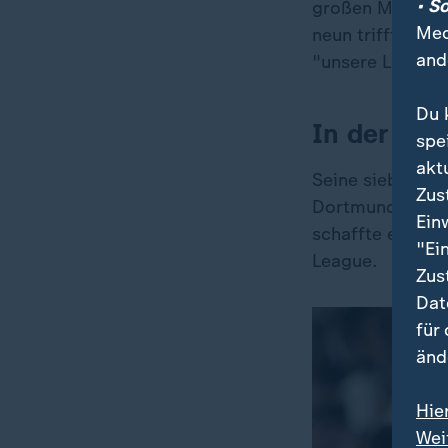
• S
großen Momente
Med
neun trifft viel
and
"unsere Lebensv
Du 
In der Lig
spe
akt
Seine sieben Tre
Zus
Dortmunds unwah
Ein
schaffte es das
"Ei
League.
Zus
Dat
für
änd
Hie
Wei