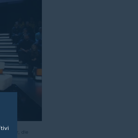
tivi
tmunder, die