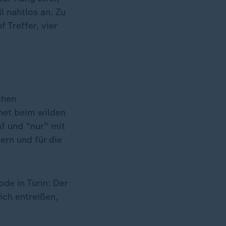
l nahtlos an. Zu
 Treffer, vier
chen
net beim wilden
af und "nur" mit
ern und für die
ode in Turin: Der
ich entreißen,