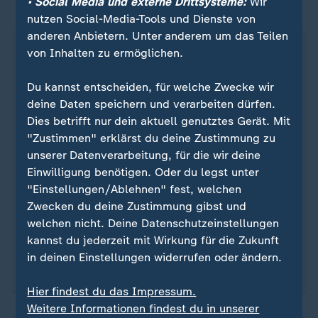
• Social Media und externe Drittsysteme:
Wir
In dieser Form sind Türklingelkameras zulässig
nutzen Social-Media-Tools und Dienste von
anderen Anbietern. Unter anderem um das Teilen
Die Konferenz der Datenschutzbeauftragten hat ein
von Inhalten zu ermöglichen.
Beispiel formuliert, in welcher Form eine
Türklingelkamera zulässig ist. Demnach gilt:
Du kannst entscheiden, für welche Zwecke wir
"Unbedenklich ist ein System, das eine
deine Daten speichern und verarbeiten dürfen.
Bildübertragung erst nach Betätigung der Klingel
Dies betrifft nur dein aktuell genutztes Gerät. Mit
ermöglicht, eine dauerhafte Speicherung der
"Zustimmen" erklärst du deine Zustimmung zu
Bildaufnahmen ausschließt, räumlich nicht mehr
unserer Datenverarbeitung, für die wir deine
abbildet, als ein Blick durch einen Türspion
Einwilligung benötigen. Oder du legst unter
gewähren würde, und das die Übertragung nach
"Einstellungen/Ablehnen" fest, welchen
einigen Sekunden automatisch unterbricht. Eine
Zwecken du deine Zustimmung gibst und
dauerhafte und anlasslose Bildübertragung
welchen nicht. Deine Datenschutzeinstellungen
öffentlicher Räume muss technisch
kannst du jederzeit mit Wirkung für die Zukunft
ausgeschlossen sein."
in deinen Einstellungen widerrufen oder ändern.
Hier findest du das Impressum.
Weitere Informationen findest du in unserer