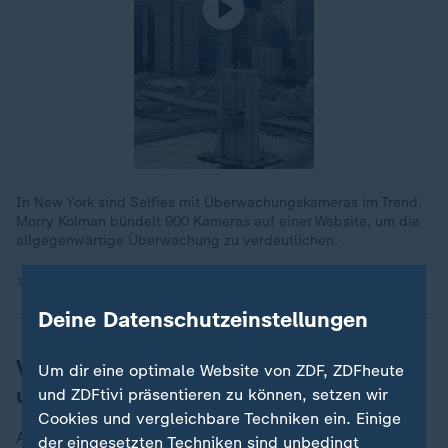
In New York sind Selfies mit Überwachungskameras im Trend.
Morry Kolman bündelt 900 Kameras auf einer Website, um die
allgegenwärtige Überwachung zu verdeutlichen.
17.09.2024 | 1:14 min
Deine Datenschutzeinstellungen
Vorschriften für Türklingeln mit Kamera
Um dir eine optimale Website von ZDF, ZDFheute
und Monitor
und ZDFtivi präsentieren zu können, setzen wir
Cookies und vergleichbare Techniken ein. Einige
An Beliebtheit gewinnen auch Türklingeln mit
der eingesetzten Techniken sind unbedingt