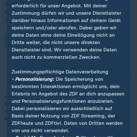
„
Videofunktion, auf die man online von überall mit dem
erforderlich für unser Angebot. Mit deiner
eigenen Smartphone zugreifen kann.
Zustimmung dürfen wir und unsere Dienstleister
Verbraucherschützerin Julia Gerhards warnt jedoch:
darüber hinaus Informationen auf deinem Gerät
speichern und/oder abrufen. Dabei geben wir
deine Daten ohne deine Einwilligung nicht an
Kameras an der Türklingel erfassen
Dritte weiter, die nicht unsere direkten
Dienstleister sind. Wir verwenden deine Daten
den öffentlichen Raum häufig
auch nicht zu kommerziellen Zwecken.
teilweise mit.
Zustimmungspflichtige Datenverarbeitung
Julia Gerhards, Referentin für Verbraucherrecht und Datenschutz,
Verbraucherzentrale Rheinland-Pfalz
• Personalisierung:
Die Speicherung von
bestimmten Interaktionen ermöglicht uns, dein
Erlebnis im Angebot des ZDF an dich anzupassen
Hier würden strenge Anforderungen gelten, da die
und Personalisierungsfunktionen anzubieten.
Kamera einer Türklingel durch ihre Ausrichtung eine
Dabei personalisieren wir ausschließlich auf
dauerhafte Überwachung des öffentlichen Raums
Basis deiner Nutzung von ZDF Streaming, der
bedeutet.
ZDFheute und ZDFtivi. Daten von Dritten werden
von uns nicht verwendet.