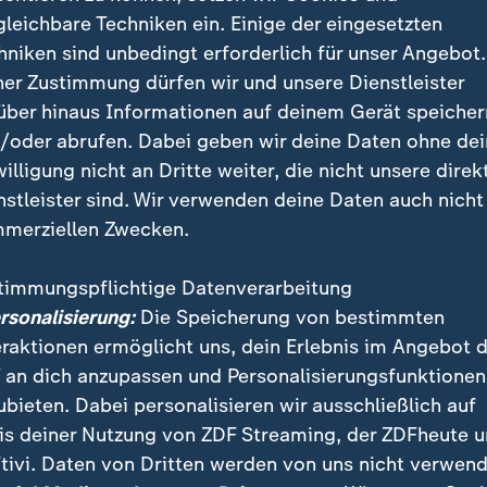
gleichbare Techniken ein. Einige der eingesetzten
hniken sind unbedingt erforderlich für unser Angebot.
ner Zustimmung dürfen wir und unsere Dienstleister
rdtner: Kein Blankoscheck für die
über hinaus Informationen auf deinem Gerät speicher
/oder abrufen. Dabei geben wir deine Daten ohne de
r bezog zwar klar Stellung gegen die AfD: "Wir werde
willigung nicht an Dritte weiter, die nicht unsere direk
, damit die AfD nicht an die Schalthebel der Macht k
nstleister sind. Wir verwenden deine Daten auch nicht
 werden keinen Blankoscheck dieser CDU ausstellen, d
merziellen Zwecken.
timmungspflichtige Datenverarbeitung
ür eine Zusammenarbeit liege vor allem bei der CDU se
ersonalisierung:
Die Speicherung von bestimmten
sbeschluss gegenüber der Linkspartei gefasst habe.
eraktionen ermöglicht uns, dein Erlebnis im Angebot 
esprächen nicht darum, der CDU zu Mehrheiten zu ve
 an dich anzupassen und Personalisierungsfunktionen
igung auf gemeinsame politische Inhalte.
ubieten. Dabei personalisieren wir ausschließlich auf
is deiner Nutzung von ZDF Streaming, der ZDFheute 
tivi. Daten von Dritten werden von uns nicht verwend