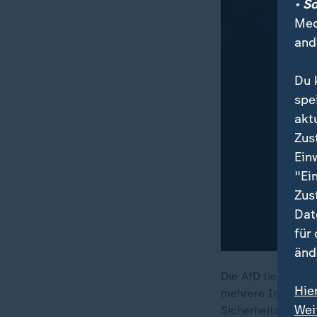
• S
Med
and
Du 
spe
akt
Zus
Ein
"Ei
Zus
Dat
für
änd
Die AfD liegt vor
Hie
mehrere Innenmini
Wei
Sicherheitsrisiko.