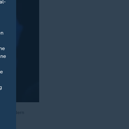
al-
en
ne
ine
ne
g
alb fordern
en ein