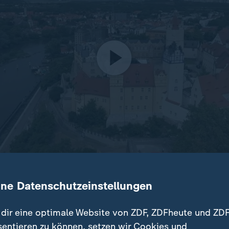
inden in Sachsen-Anhalt Landtagswahlen statt. In aktuelle
ine Datenschutzeinstellungen
0 Prozent vorn, Ministerpräsident Schulze will einen Wahlsi
dern.
dir eine optimale Website von ZDF, ZDFheute und ZDF
sentieren zu können, setzen wir Cookies und