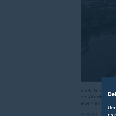
Am 6. September f
De
die AfD mit rund 4
aller Kraft verhin
Um 
prä
08.06.2026 | 2:05 min