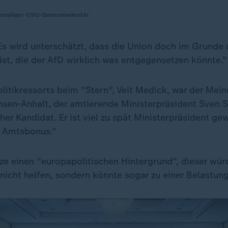
emaliger CSU-Generalsekretär
Es wird unterschätzt, dass die Union doch im Grunde 
 ist, die der AfD wirklich was entgegensetzen könnte."
olitikressorts beim "Stern", Veit Medick, war der Mei
hsen-Anhalt, der amtierende Ministerpräsident Sven Sc
er Kandidat. Er ist viel zu spät Ministerpräsident ge
n Amtsbonus."
ze einen "europapolitischen Hintergrund", dieser wür
nicht helfen, sondern könnte sogar zu einer Belastun