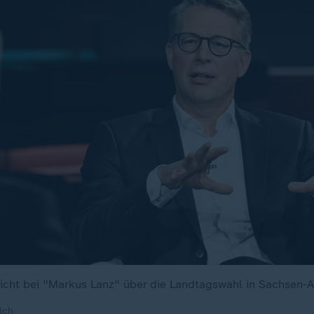
cht bei "Markus Lanz" über die Landtagswahl in Sachsen-A
ich