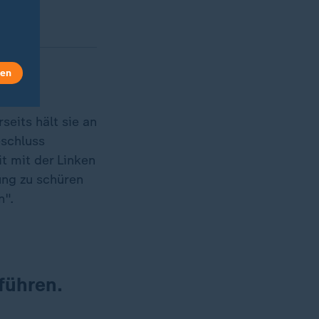
len
seits hält sie an
eschluss
t mit der Linken
ung zu schüren
n".
führen.