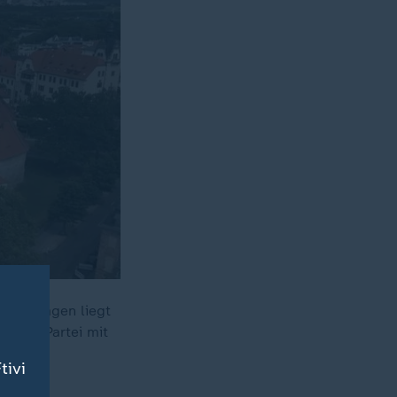
n Umfragen liegt
eg der Partei mit
tivi