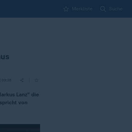
Merkliste
Suche
mus
|
| 03:28
Markus Lanz" die
spricht von