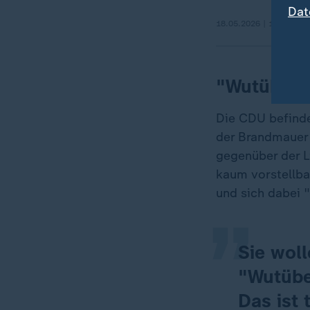
Dat
18.05.2026 | 1:03 min
"Wutüberb
Die CDU befindet
der Brandmauer 
„
gegenüber der L
kaum vorstellba
und sich dabei "
Sie wol
"Wutübe
Das ist 