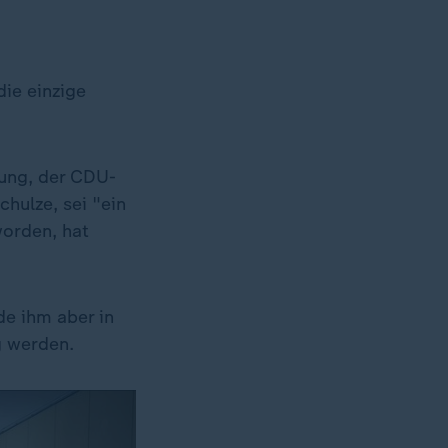
die einzige
nung, der CDU-
hulze, sei "ein
worden, hat
de ihm aber in
g werden.