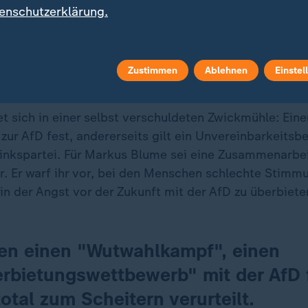
enschutzerklärung.
Zustimmen
Ablehnen
Einstel
ietungswettbewerb" mit der AfD
 sich in einer selbst verschuldeten Zwickmühle: Einer
zur AfD fest, andererseits gilt ein Unvereinbarkeitsb
inkspartei. Für Markus Blume sei eine Zusammenarbei
r. Er warf ihr vor, bei den Menschen schlechte Stimm
in der Angst vor der Zukunft mit der AfD zu überbiete
len einen "Wutwahlkampf", einen
rbietungswettbewerb" mit der AfD 
total zum Scheitern verurteilt.