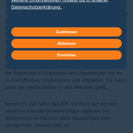
Datenschutzerklärung.
"Hätte sie sich an ihre Aufnahmezusagen gehalten, wie
es sich für einen Rechtsstaat gehört, wären diese
Menschen jetzt in Sicherheit und müssten nicht in
Zustimmen
Afghanistan um ihr Leben fürchten",
sagte er
gegenüber dem ZDF.
Ablehnen
Einstellen
Denn tatsächlich hatte Pakistan seine Abschiebepläne
mehrfach angekündigt. Medienberichten zufolge plant
die Regierung in Islamabad eine Ausweisung von bis
zu drei Millionen Afghaninnen und Afghanen. Die Angst
unter den Geflüchteten ist seit Monaten groß.
Bereits im Juli hatte das ZDF mit Blick auf die sich
verschlechternde Sicherheitslage afghanischer
Geflüchteter in Pakistan beim Auswärtigen Amt
nachgefragt. Damals hieß es: