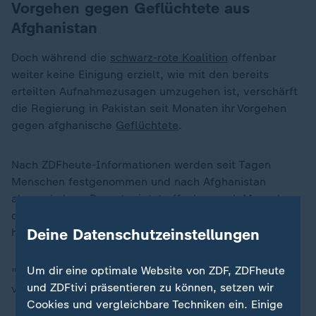
Vorgehen gegen Geflüchtete aus
Afghanistan
Doch während die
schwarz-rote Koalition
offenbar
weiter keine Einigung erzielt, wie mit den bereits
erteilten Aufnahmezusagen umzugehen ist, verschärft
die Regierung in Pakistan seit Monaten ihr Vorgehen
gegen afghanische
Geflüchtete
.
Nach ZDFheute-Informationen werden seit Tagen
Menschen festgenommen und nach Afghanistan
abgeschoben. Darunter jetzt offenbar auch Menschen,
denen die Bundesregierung ihren Schutz versprochen
Deine Datenschutzeinstellungen
hatte.
„
Um dir eine optimale Website von ZDF, ZDFheute
"Es sind großangelegte Razzien", berichtet Eva Beyer
und ZDFtivi präsentieren zu können, setzen wir
von der Hilfsorganisation Kabul Luftbrücke.
Cookies und vergleichbare Techniken ein. Einige