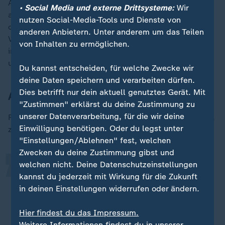
Aufnahmezusage befänden sich bereits auf
• Social Media und externe Drittsysteme:
Wir
afghanischer Seite der Grenze, so Eva Beyer. Die
nutzen Social-Media-Tools und Dienste von
deutsche Botschaft in Islamabad, der es in der
anderen Anbietern. Unter anderem um das Teilen
Vergangenheit gelungen war, bei den Behörden zu
von Inhalten zu ermöglichen.
intervenieren, konnte offenbar nichts mehr
unternehmen.
Du kannst entscheiden, für welche Zwecke wir
deine Daten speichern und verarbeiten dürfen.
Dies betrifft nur dein aktuell genutztes Gerät. Mit
Anwalt spricht von Skandal
„
"Zustimmen" erklärst du deine Zustimmung zu
unserer Datenverarbeitung, für die wir deine
Für den Asylrechtsanwalt Mathias Lehnert ein Skandal,
Einwilligung benötigen. Oder du legst unter
zu dem es nicht hätte kommen müssen.
"Einstellungen/Ablehnen" fest, welchen
Zwecken du deine Zustimmung gibst und
welchen nicht. Deine Datenschutzeinstellungen
Die Bundesregierung hat diese
kannst du jederzeit mit Wirkung für die Zukunft
Abschiebungen sehenden Auges in
in deinen Einstellungen widerrufen oder ändern.
Kauf genommen.
Hier findest du das Impressum.
Mathias Lehnert, Asylrechtsanwalt
Weitere Informationen findest du in unserer