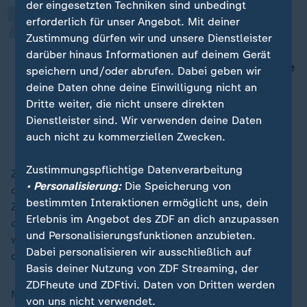
der eingesetzten Techniken sind unbedingt
erforderlich für unser Angebot. Mit deiner
Sie fahren mit Pick-ups vor die
Zustimmung dürfen wir und unsere Dienstleister
Unterkünfte, in denen die Menschen
darüber hinaus Informationen auf deinem Gerät
untergebracht sind und sammeln alle
speichern und/oder abrufen. Dabei geben wir
ein, die sie finden - auch Familien
deine Daten ohne deine Einwilligung nicht an
werden auseinandergerissen.
Dritte weiter, die nicht unsere direkten
Dienstleister sind. Wir verwenden deine Daten
Eva Beyer, Hilfsorganisation Kabul Luftbrücke
auch nicht zu kommerziellen Zwecken.
Zustimmungspflichtige Datenverarbeitung
Zwei Mädchen im Alter von 17 und 18 Jahren seien
• Personalisierung:
Die Speicherung von
ohne ihre Eltern festgesetzt worden, weil diese zum
bestimmten Interaktionen ermöglicht uns, dein
Zeitpunkt der Razzia nicht zuhause waren. Ein Mann,
Erlebnis im Angebot des ZDF an dich anzupassen
der im Krankenhaus war und erst heute entlassen
und Personalisierungsfunktionen anzubieten.
wurde, habe bei seiner Rückkehr feststellen müssen,
Dabei personalisieren wir ausschließlich auf
dass Frau und Kinder abgeholt wurden.
Basis deiner Nutzung von ZDF Streaming, der
ZDFheute und ZDFtivi. Daten von Dritten werden
Mindestens 41 Personen mit deutscher
von uns nicht verwendet.